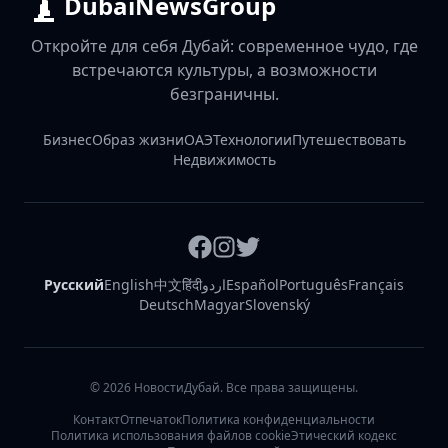
DubaiNewsGroup
Откройте для себя Дубай: современное чудо, где
встречаются культуры, а возможности
безграничны.
Бизнес
Образ жизни
ОАЭ
Технологии
Путешествовать
Недвижимость
Русский
English
中文
हिंदी
اردو
Español
Português
Français
Deutsch
Magyar
Slovenský
©
2026
НовостиДубай. Все права защищены.
Контакт
Отпечаток
Политика конфиденциальности
Политика использования файлов cookie
Этический кодекс