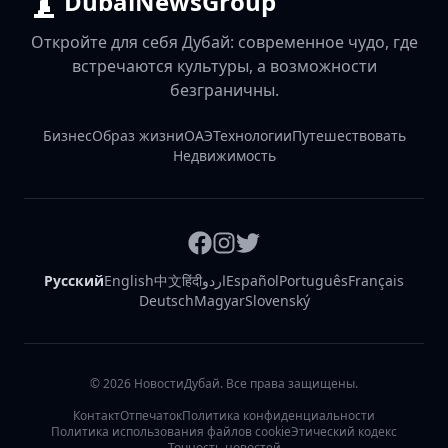
DubaiNewsGroup
Откройте для себя Дубай: современное чудо, где
встречаются культуры, а возможности
безграничны.
Бизнес
Образ жизни
ОАЭ
Технологии
Путешествовать
Недвижимость
Русский
English
中文
हिंदी
اردو
Español
Português
Français
Deutsch
Magyar
Slovenský
©
2026
НовостиДубай. Все права защищены.
Контакт
Отпечаток
Политика конфиденциальности
Политика использования файлов cookie
Этический кодекс
Точность новостей