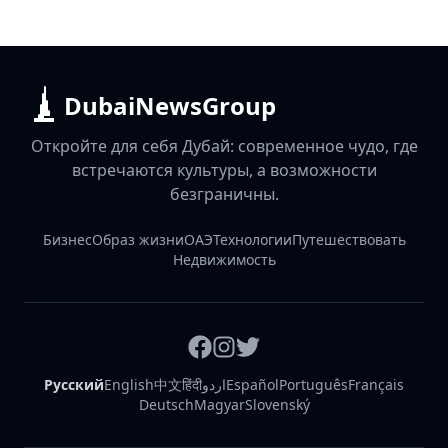
DubaiNewsGroup
Откройте для себя Дубай: современное чудо, где
встречаются культуры, а возможности
безграничны.
Бизнес
Образ жизни
ОАЭ
Технологии
Путешествовать
Недвижимость
Русский
English
中文
हिंदी
اردو
Español
Português
Français
Deutsch
Magyar
Slovenský