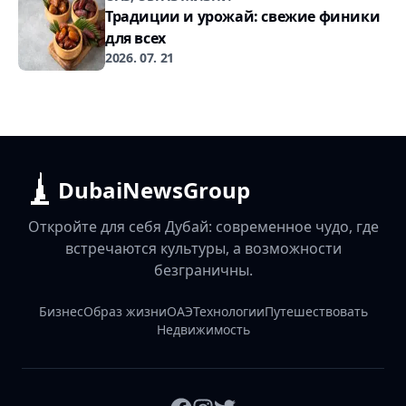
Традиции и урожай: свежие финики
для всех
2026. 07. 21
DubaiNewsGroup
Откройте для себя Дубай: современное чудо, где
встречаются культуры, а возможности
безграничны.
Бизнес
Образ жизни
ОАЭ
Технологии
Путешествовать
Недвижимость