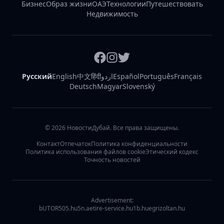
Бизнес
Образ жизни
ОАЭ
Технологии
Путешествовать
Недвижимость
Русский
English
中文
हिंदी
اردو
Español
Português
Français
Deutsch
Magyar
Slovenský
©
2026
НовостиДубай. Все права защищены.
Контакт
Отпечаток
Политика конфиденциальности
Политика использования файлов cookie
Этический кодекс
Точность новостей
Advertisement:
bUTOR5
05.hu
5n.ae
tire-service.hu
1b.hu
egrizoltan.hu