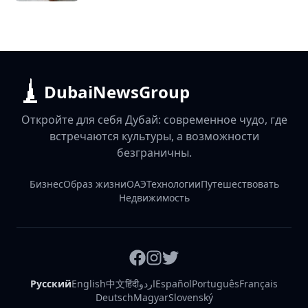
DubaiNewsGroup
Откройте для себя Дубай: современное чудо, где
встречаются культуры, а возможности
безграничны.
Бизнес
Образ жизни
ОАЭ
Технологии
Путешествовать
Недвижимость
Русский
English
中文
हिंदी
اردو
Español
Português
Français
Deutsch
Magyar
Slovenský