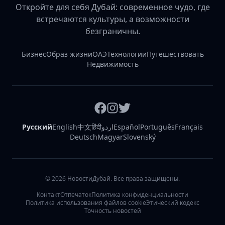
Откройте для себя Дубай: современное чудо, где
встречаются культуры, а возможности
безграничны.
Бизнес
Образ жизни
ОАЭ
Технологии
Путешествовать
Недвижимость
Русский
English
中文
हिंदी
اردو
Español
Português
Français
Deutsch
Magyar
Slovenský
©
2026
НовостиДубай. Все права защищены.
Контакт
Отпечаток
Политика конфиденциальности
Политика использования файлов cookie
Этический кодекс
Точность новостей