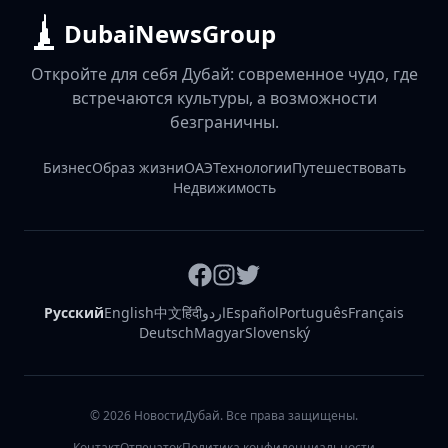
DubaiNewsGroup
Откройте для себя Дубай: современное чудо, где
встречаются культуры, а возможности
безграничны.
Бизнес
Образ жизни
ОАЭ
Технологии
Путешествовать
Недвижимость
Русский
English
中文
हिंदी
اردو
Español
Português
Français
Deutsch
Magyar
Slovenský
©
2026
НовостиДубай. Все права защищены.
Контакт
Отпечаток
Политика конфиденциальности