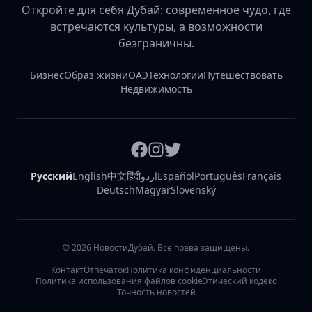
Откройте для себя Дубай: современное чудо, где
встречаются культуры, а возможности
безграничны.
Бизнес
Образ жизни
ОАЭ
Технологии
Путешествовать
Недвижимость
Русский
English
中文
हिंदी
اردو
Español
Português
Français
Deutsch
Magyar
Slovenský
©
2026
НовостиДубай. Все права защищены.
Контакт
Отпечаток
Политика конфиденциальности
Политика использования файлов cookie
Этический кодекс
Точность новостей