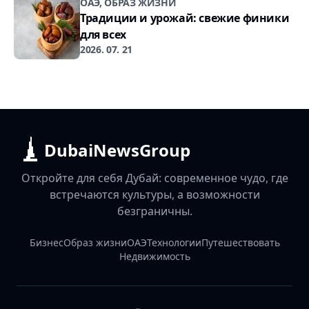
ОАЭ, ОБРАЗ ЖИЗНИ
Традиции и урожай: свежие финики
для всех
2026. 07. 21
DubaiNewsGroup
Откройте для себя Дубай: современное чудо, где
встречаются культуры, а возможности
безграничны.
Бизнес
Образ жизни
ОАЭ
Технологии
Путешествовать
Недвижимость