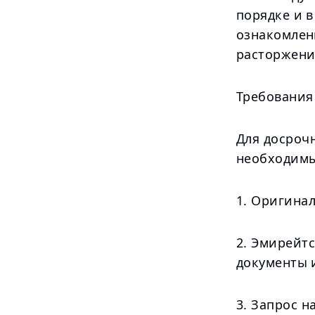
порядке и в
ознакомлен
расторжени
Требования
Для досроч
необходимы
1. Оригина
2. Эмирейт
документы 
3. Запрос 