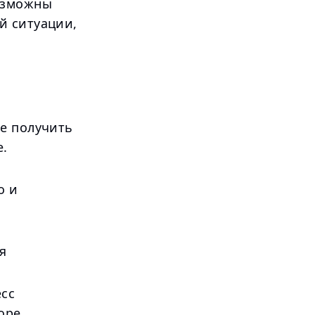
возможны
й ситуации,
те получить
.
о и
я
есс
оре.