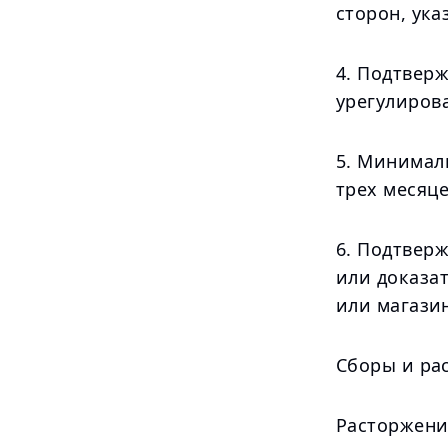
сторон, ук
4. Подтвер
урегулиров
5. Минимал
трех месяце
6. Подтвер
или доказа
или магази
Сборы и ра
Расторжени