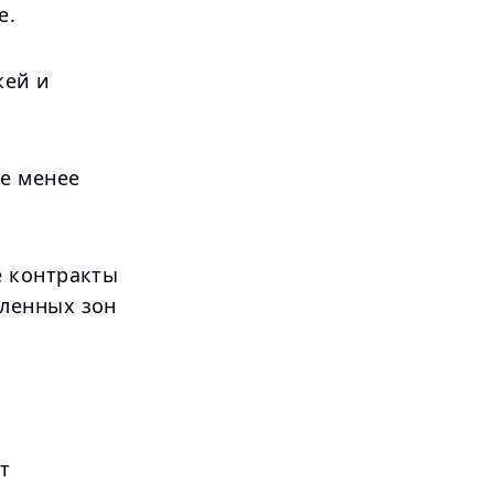
е.
жей и
е менее
е контракты
ленных зон
т