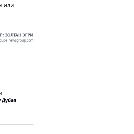
м или
Р: ЗОЛТАН ЭГРИ
@dubainewsgroup.com
И
у Дубая