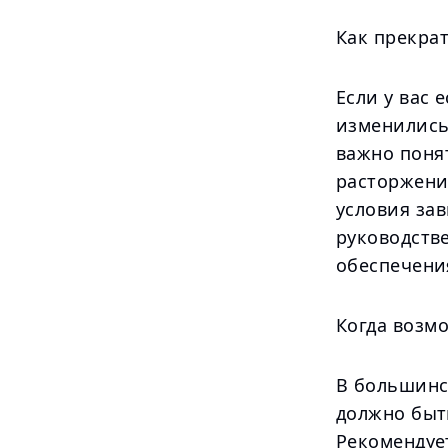
Как прекра
Если у вас 
изменились 
важно поня
расторжени
условия зав
руководств
обеспечени
Когда возм
В большинст
должно быт
Рекомендуе