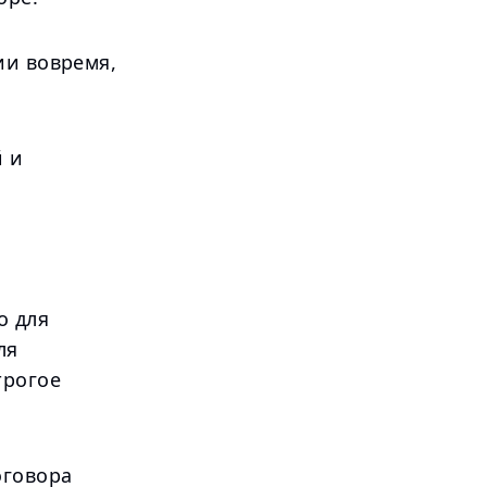
ии вовремя,
й и
о для
ля
трогое
оговора