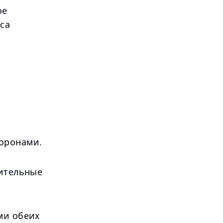
ое
са
оронами.
вительные
ми обеих