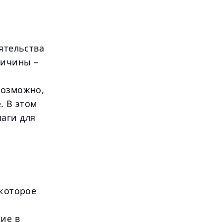
ятельства
ричины –
возможно,
. В этом
аги для
 которое
.
ие в