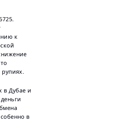
6725.
у
ению к
еской
 снижение
кто
 рупиях.
 в Дубае и
 деньги
обмена
особенно в