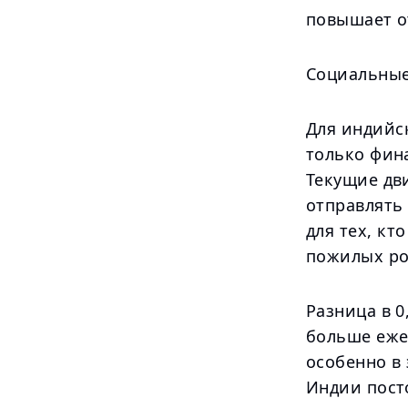
повышает о
Социальные
Для индийск
только фин
Текущие дв
отправлять
для тех, кт
пожилых ро
Разница в 0
больше ежег
особенно в 
Индии пост