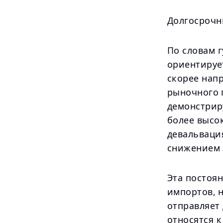
Долгосрочн
По словам 
ориентируе
скорее нап
рыночного 
демонстрир
более высок
девальваци
снижением з
Эта постоя
импортов, н
отправляет
относятся к