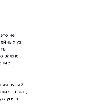
это не
мейных уз.
сть
но важно
чение
ысяч рупий
щих затрат,
услуги в