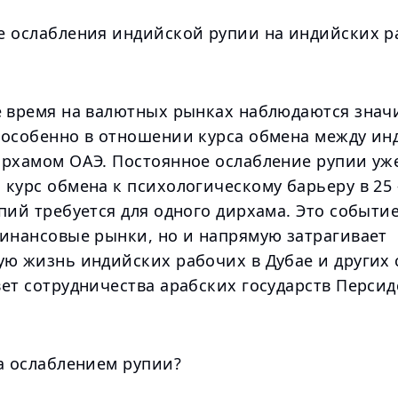
е ослабления индийской рупии на индийских р
е время на валютных рынках наблюдаются знач
 особенно в отношении курса обмена между ин
ирхамом ОАЭ. Постоянное ослабление рупии уж
курс обмена к психологическому барьеру в 25 
пий требуется для одного дирхама. Это событие
финансовые рынки, но и напрямую затрагивает
ую жизнь индийских рабочих в Дубае и других 
ет сотрудничества арабских государств Персид
за ослаблением рупии?