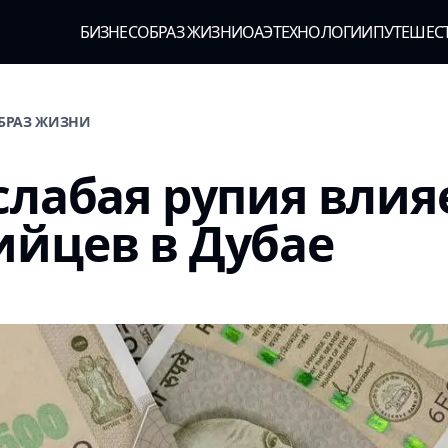
БИЗНЕС
ОБРАЗ ЖИЗНИ
ОАЭ
ТЕХНОЛОГИИ
ПУТЕШЕС
ОБРАЗ ЖИЗНИ
слабая рупия влия
йцев в Дубае