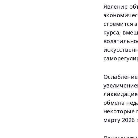
Явление об
экономичес
стремится 
курса, вме
волатильно
искусствен
саморегули
Ослабление
увеличение
ликвидацие
обмена неда
некоторые п
марту 2026 