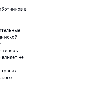
аботников в
ительные
дийской
е
- теперь
 влияет не
странах
ского