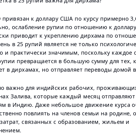
тка в 25 рупий важна для дирхама?
 привязан к доллару США по курсу примерно 3,
ьно, ослабление рупии по отношению к доллар
ски приводит к укреплению дирхама по отнош
ень в 25 рупий является не только психологич
но и практически значимым, поскольку каждое
рупии превращается в большую сумму для тех, 
т в дирхамах, но отправляет переводы домой в
но важно для индийских рабочих, проживающих
анах Залива, которые каждый месяц отправляют
ям в Индию. Даже небольшое движение курса 
ственно повлиять на членов семьи на родине, 
затрат, связанных с образованием, жильем и
нением.