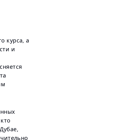
о курса, а
сти и
сняется
та
ым
енных
 кто
Дубае,
ачительно