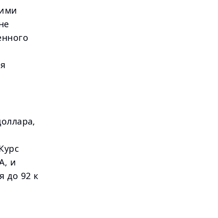
кими
не
енного
ся
доллара,
Курс
А, и
 до 92 к