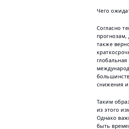
Чего ожида
Согласно т
прогнозам,
также верн
краткосроч
глобальная
международ
большинств
снижения и
Таким обра
из этого из
Однако важ
быть време