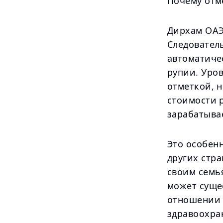
Почему отме
Дирхам ОАЭ
Следовател
автоматиче
рупии. Уров
отметкой, 
стоимости 
зарабатывае
Это особен
других стр
своим семь
может суще
отношении 
здравоохра