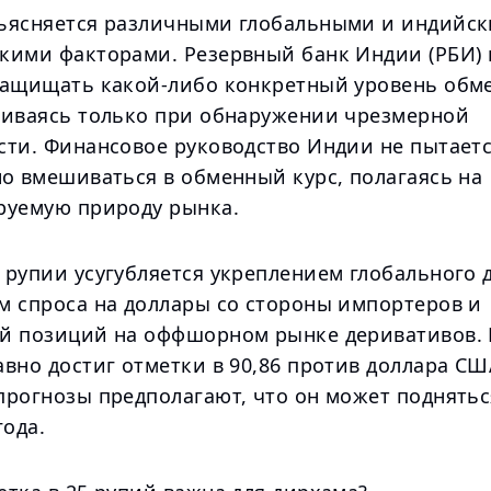
ъясняется различными глобальными и индийс
кими факторами. Резервный банк Индии (РБИ) 
защищать какой-либо конкретный уровень обм
шиваясь только при обнаружении чрезмерной
сти. Финансовое руководство Индии не пытает
но вмешиваться в обменный курс, полагаясь на
руемую природу рынка.
 рупии усугубляется укреплением глобального 
м спроса на доллары со стороны импортеров и
й позиций на оффшорном рынке деривативов. 
вно достиг отметки в 90,86 против доллара СШ
рогнозы предполагают, что он может подняться
года.