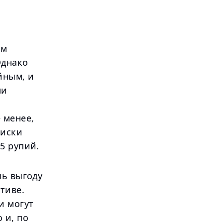
ым
Однако
йным, и
ли
 менее,
риски
5 рупий.
чь выгоду
тиве.
и могут
 и, по