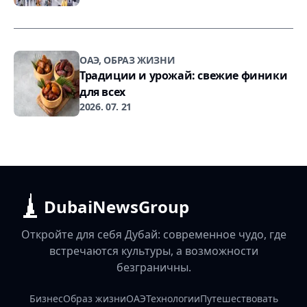
ОАЭ, ОБРАЗ ЖИЗНИ
Традиции и урожай: свежие финики
для всех
2026. 07. 21
DubaiNewsGroup
Откройте для себя Дубай: современное чудо, где
встречаются культуры, а возможности
безграничны.
Бизнес
Образ жизни
ОАЭ
Технологии
Путешествовать