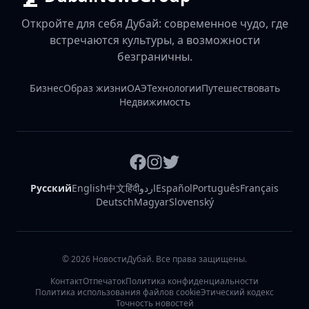
Откройте для себя Дубай: современное чудо, где
встречаются культуры, а возможности
безграничны.
Бизнес
Образ жизни
ОАЭ
Технологии
Путешествовать
Недвижимость
Русский
English
中文
हिंदी
اردو
Español
Português
Français
Deutsch
Magyar
Slovenský
©
2026
НовостиДубай. Все права защищены.
Контакт
Отпечаток
Политика конфиденциальности
Политика использования файлов cookie
Этический кодекс
Точность новостей