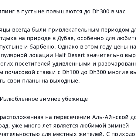
мпинг в пустыне повышаются до Dh300 в час
яцы всегда были привлекательным периодом д
тдыха на природе в Дубае, особенно для любит
пустыне и барбекю. Однако в этом году цены н
пулярной локации Half Desert значительно выр
ногих посетителей удивленными и разочарован
 почасовой ставки с Dh100 до Dh300 многие 
ть свои планы на выходные.
t: Излюбленное зимнее убежище
, расположенная на пересечении Аль-Айнской д
оад, уже много лет является любимой зимней
чательностью для местных жителей. С приход