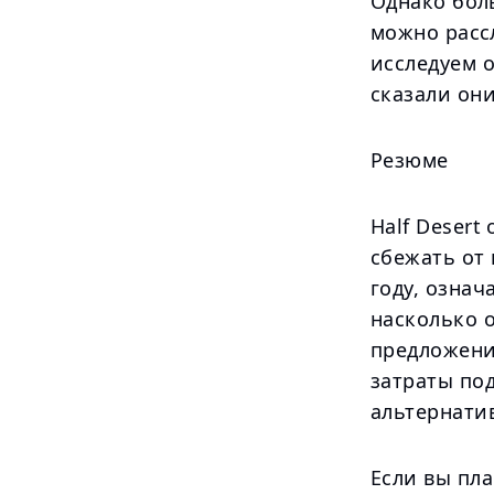
Однако бол
можно расс
исследуем 
сказали они
Резюме
Half Desert
сбежать от
году, означ
насколько о
предложения
затраты по
альтернати
Если вы пл