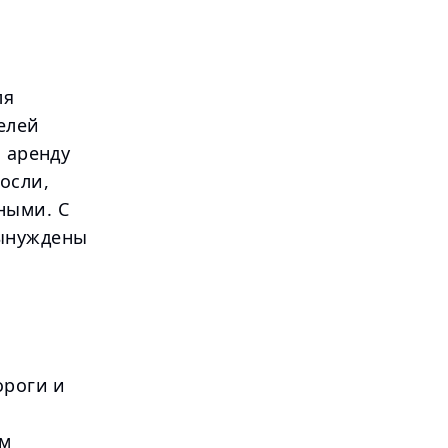
ля
елей
а аренду
осли,
ными. С
вынуждены
ороги и
ом