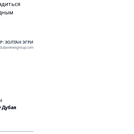
адиться
одным
Р: ЗОЛТАН ЭГРИ
@dubainewsgroup.com
И
у Дубая