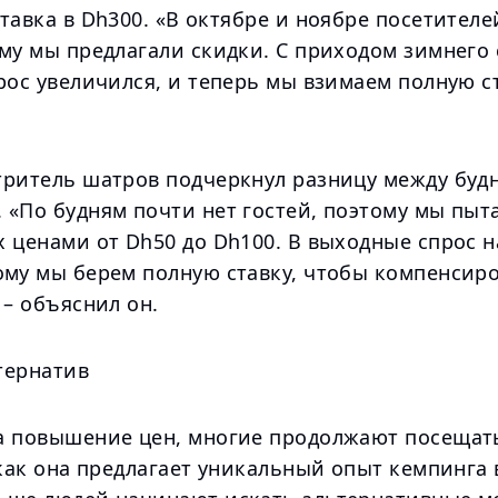
тавка в Dh300. «В октябре и ноябре посетител
му мы предлагали скидки. С приходом зимнего 
рос увеличился, и теперь мы взимаем полную ст
тритель шатров подчеркнул разницу между буд
 «По будням почти нет гостей, поэтому мы пыт
х ценами от Dh50 до Dh100. В выходные спрос 
ому мы берем полную ставку, чтобы компенсир
 – объяснил он.
тернатив
а повышение цен, многие продолжают посещать
 как она предлагает уникальный опыт кемпинга 