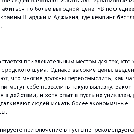
ьше людей начинают искать альтернативные ме
лабиться по более выгодной цене. «В последне
окраины Шарджи и Аджмана, где кемпинг беспл
.
 остается привлекательным местом для тех, кто 
 городского шума. Однако высокие цены, введе
ают, что многие должны переосмыслить, как ча
ни могут себе позволить такую вылазку. Закон 
 в действии, и хотя опыт в пустыне уникален,
дталкивают людей искать более экономичные
вы.
анируете приключение в пустыне, рекомендуетс