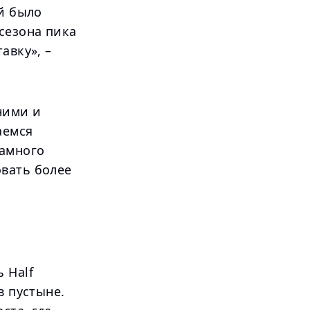
ей было
сезона пика
авку», –
ними и
аемся
намного
овать более
 Half
в пустыне.