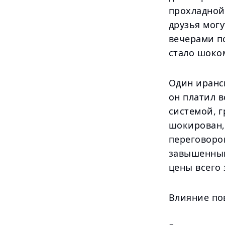
прохладной 
друзья могу
вечерами п
стало шоко
Один иранс
он платил в
системой, г
шокирован, 
переговоров
завышенным
цены всего 
Влияние по