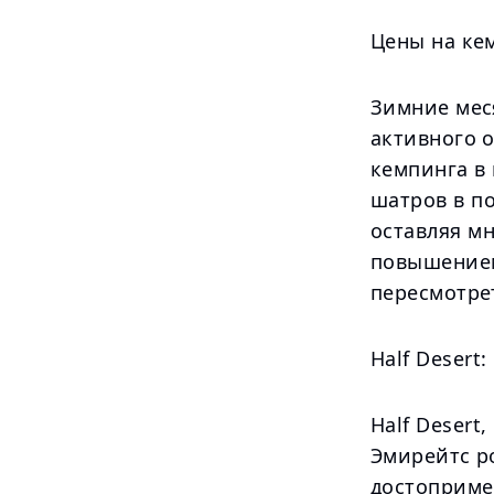
Цены на ке
Зимние мес
активного о
кемпинга в 
шатров в по
оставляя м
повышением
пересмотре
Half Deser
Half Desert
Эмирейтс р
достоприме