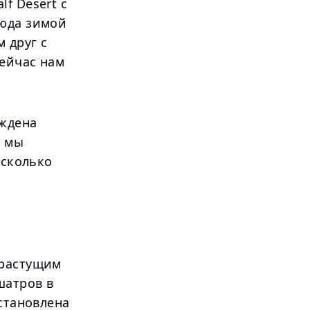
f Desert с
сюда зимой
 друг с
сейчас нам
уждена
е мы
есколько
 растущим
шатров в
установлена