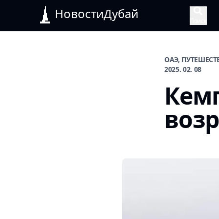
НовостиДубай
Поиск
ОАЭ, ПУТЕШЕСТ
2025. 02. 08
Кемп
воз