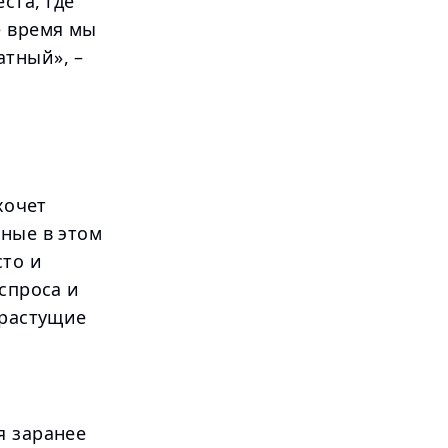
ста, где
е время мы
атный», –
хочет
нные в этом
сто и
спроса и
 растущие
я заранее