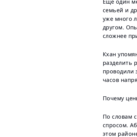
Еще один ме
семьей и д
уже много л
другом. Опы
сложнее при
Кхан упомян
разделить 
проводили з
часов напря
Почему цен
По словам 
спросом. Аб
этом районе