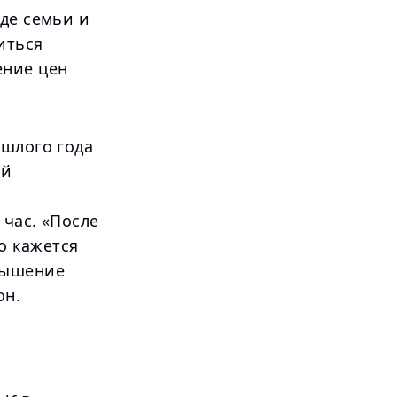
де семьи и
иться
ение цен
ошлого года
ой
 час. «После
но кажется
вышение
он.