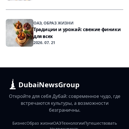
ОАЭ, ОБРАЗ ЖИЗНИ
Традиции и урожай: свежие финики
для всех
2026. 07. 21
DubaiNewsGroup
Откройте для себя Дубай: современное чудо, где
встречаются культуры, а возможности
безграничны.
Бизнес
Образ жизни
ОАЭ
Технологии
Путешествовать
Недвижимость