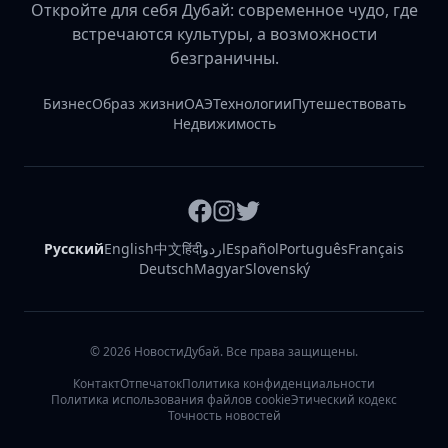
Откройте для себя Дубай: современное чудо, где
встречаются культуры, а возможности
безграничны.
Бизнес
Образ жизни
ОАЭ
Технологии
Путешествовать
Недвижимость
Русский
English
中文
हिंदी
اردو
Español
Português
Français
Deutsch
Magyar
Slovenský
©
2026
НовостиДубай. Все права защищены.
Контакт
Отпечаток
Политика конфиденциальности
Политика использования файлов cookie
Этический кодекс
Точность новостей