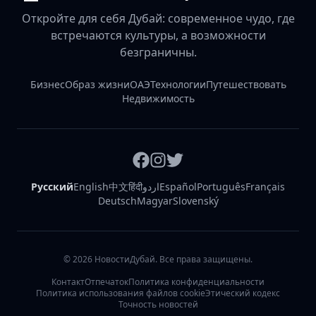
Откройте для себя Дубай: современное чудо, где
встречаются культуры, а возможности
безграничны.
Бизнес
Образ жизни
ОАЭ
Технологии
Путешествовать
Недвижимость
Русский
English
中文
हिंदी
اردو
Español
Português
Français
Deutsch
Magyar
Slovenský
©
2026
НовостиДубай. Все права защищены.
Контакт
Отпечаток
Политика конфиденциальности
Политика использования файлов cookie
Этический кодекс
Точность новостей