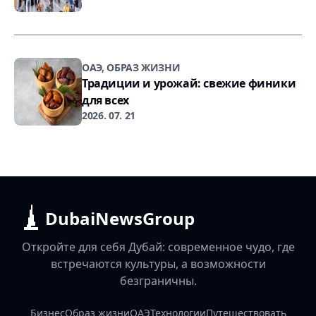
ОАЭ, ОБРАЗ ЖИЗНИ
Традиции и урожай: свежие финики
для всех
2026. 07. 21
DubaiNewsGroup
Откройте для себя Дубай: современное чудо, где
встречаются культуры, а возможности
безграничны.
Бизнес
Образ жизни
ОАЭ
Технологии
Путешествовать