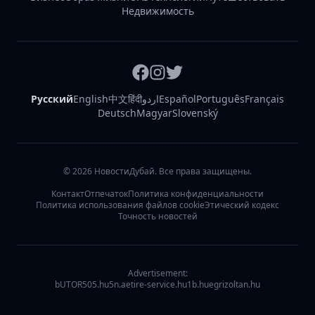
Недвижимость
Русский
English
中文
हिंदी
اردو
Español
Português
Français
Deutsch
Magyar
Slovenský
©
2026
НовостиДубай. Все права защищены.
Контакт
Отпечаток
Политика конфиденциальности
Политика использования файлов cookie
Этический кодекс
Точность новостей
Advertisement:
bUTOR5
05.hu
5n.ae
tire-service.hu
1b.hu
egrizoltan.hu