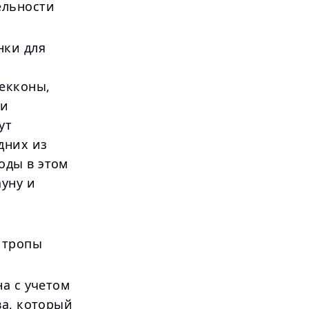
ельности
нки для
екконы,
ми
ут
дних из
оды в этом
ауну и
 тропы
а с учетом
ва, который