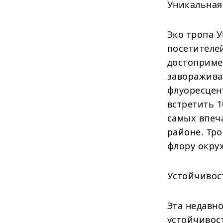
Уникальная
Эко тропа 
посетителе
достоприме
заворажив
флуоресцен
встретить 
самых впеч
районе. Тр
флору окру
Устойчивос
Эта недавно
устойчивос