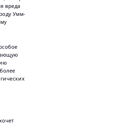
я вреда
роду Умм-
ему
особое
жающую
нию
 более
огических
 хочет