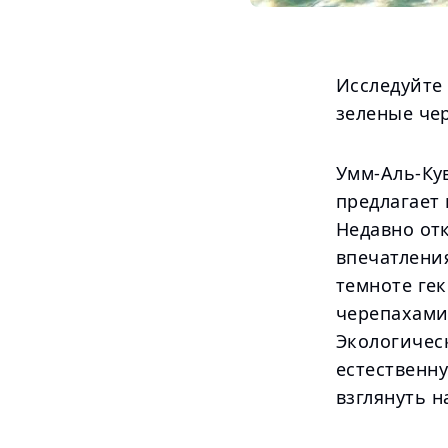
Исследуйте 
зеленые чер
Умм-Аль-Ку
предлагает
Недавно от
впечатлени
темноте ге
черепахами
Экологичес
естественн
взглянуть 