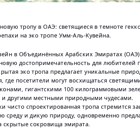
новую тропу в ОАЭ: светящиеся в темноте гекко
епахи на эко тропе Умм-Аль-Кувейна.
вейн в Объединённых Арабских Эмиратах (ОАЭ)
 новую достопримечательность для любителей 
крытая эко тропа предлагает уникальные прир
я, где посетители могут восхищаться светящим
кконами, гигантскими 100 килограммовыми зе
 и другими местными природными чудесами.
ки чисто спроектированная тропа стремится з
ую среду и дикую природу, одновременно предл
на скрытые сокровища эмирата.