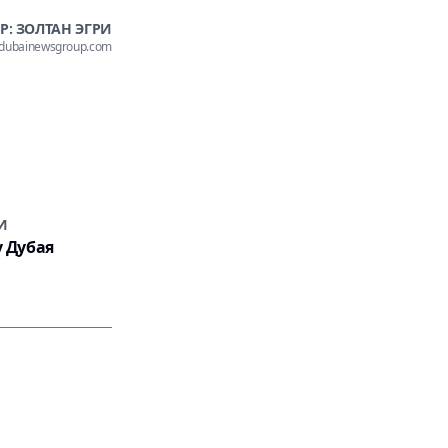
Р: ЗОЛТАН ЭГРИ
@dubainewsgroup.com
И
у Дубая