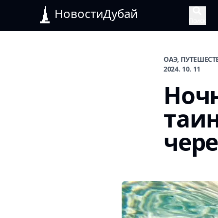
НовостиДубай
Поиск
ОАЭ, ПУТЕШЕСТ
2024. 10. 11
Ночн
таин
чер