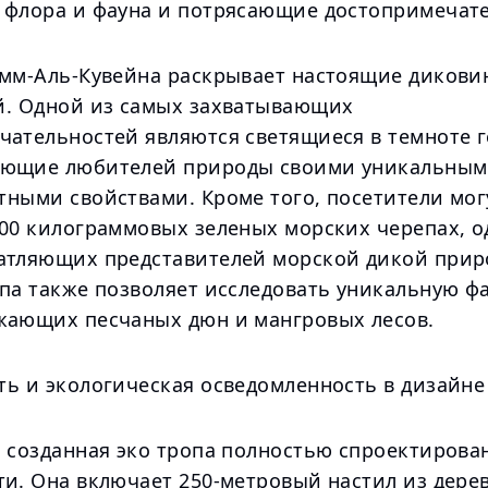
 флора и фауна и потрясающие достопримечат
Умм-Аль-Кувейна раскрывает настоящие дикови
й. Одной из самых захватывающих
чательностей являются светящиеся в темноте г
ающие любителей природы своими уникальны
тными свойствами. Кроме того, посетители мог
100 килограммовых зеленых морских черепах, о
атляющих представителей морской дикой прир
опа также позволяет исследовать уникальную ф
жающих песчаных дюн и мангровых лесов.
ть и экологическая осведомленность в дизайне
 созданная эко тропа полностью спроектирован
ти. Она включает 250-метровый настил из дере