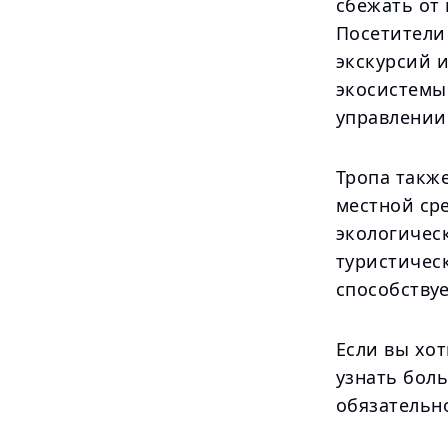
сбежать от
Посетители
экскурсий 
экосистемы
управлении
Тропа такж
местной ср
экологичес
туристичес
способству
Если вы хо
узнать бол
обязательно