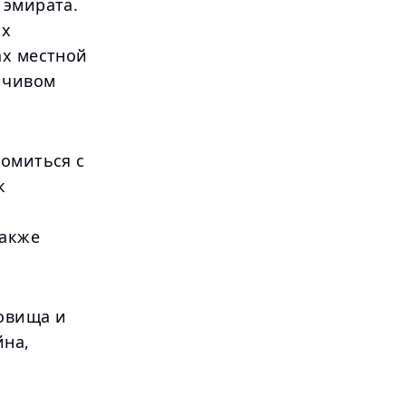
 эмирата.
ых
ах местной
ойчивом
комиться с
к
также
ровища и
йна,