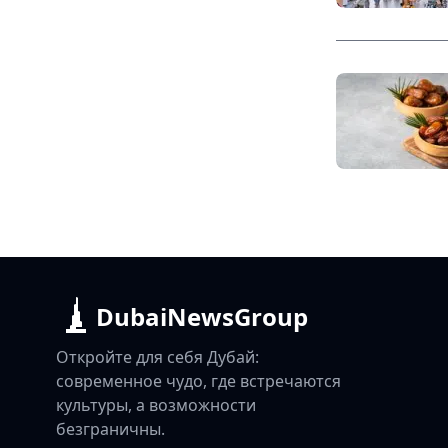
DubaiNewsGroup
Откройте для себя Дубай:
современное чудо, где встречаются
культуры, а возможности
безграничны.