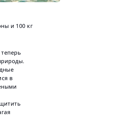
ны и 100 кг
 теперь
природы.
одные
ися в
леными
ащитить
агая