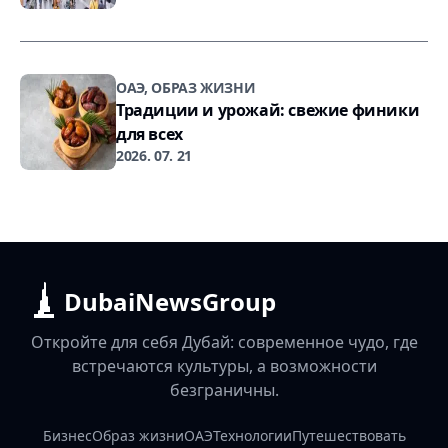
ОАЭ, ОБРАЗ ЖИЗНИ
Традиции и урожай: свежие финики
для всех
2026. 07. 21
DubaiNewsGroup
Откройте для себя Дубай: современное чудо, где
встречаются культуры, а возможности
безграничны.
Бизнес
Образ жизни
ОАЭ
Технологии
Путешествовать