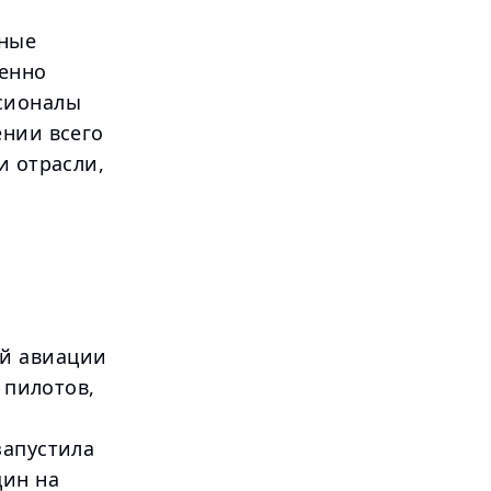
нные
ренно
ссионалы
ении всего
и отрасли,
ой авиации
 пилотов,
запустила
щин на