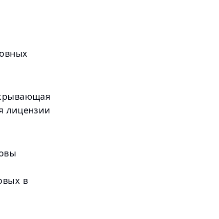
новных
окрывающая
ия лицензии
новы
овых в