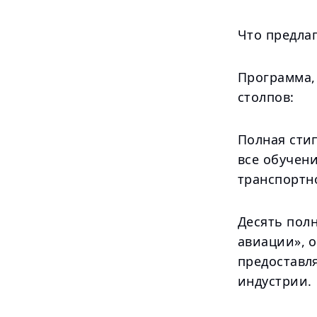
Что предла
Программа, 
столпов:
Полная сти
все обучен
транспортно
Десять пол
авиации», 
предоставл
индустрии.