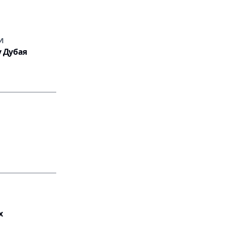
И
у Дубая
х