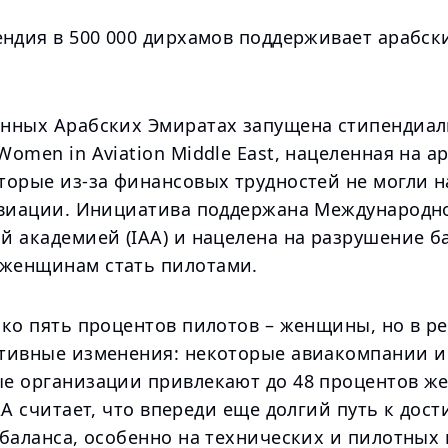
ендия в 500 000 дирхамов поддерживает арабс
нных Арабских Эмиратах запущена стипендиал
omen in Aviation Middle East, нацеленная на а
торые из-за финансовых трудностей не могли н
авиации. Инициатива поддержана Международн
й академией (IAA) и нацелена на разрушение б
женщинам стать пилотами.
ько пять процентов пилотов – женщины, но в р
тивные изменения: некоторые авиакомпании и
е организации привлекают до 48 процентов ж
AA считает, что впереди еще долгий путь к дос
 баланса, особенно на технических и пилотных