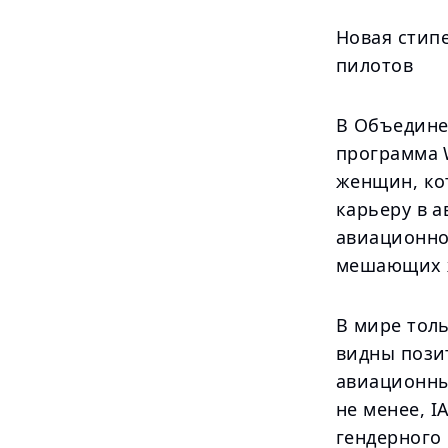
Новая стип
пилотов
В Объедине
программа W
женщин, ко
карьеру в 
авиационно
мешающих 
В мире тол
видны пози
авиационны
не менее, I
гендерного