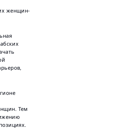
ких женщин-
ьная
рабских
ачать
ой
арьеров,
егионе
енщин. Тем
тижению
 позициях.