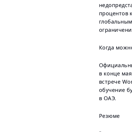
недопредст
процентов к
глобальным
ограничени
Когда можно
Официальны
в конце мая
встрече Wom
обучение б
в ОАЭ.
Резюме