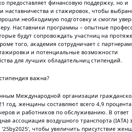
ко предоставляет финансовую поддержку, но и
и наставничества и стажировок, чтобы выбра
прошли необходимую подготовку и смогли уве
ьеру. Наставники программы – опытные профе
оторые будут сопровождать участниц на протяж
роме того, академия сотрудничает с партнерам
стажировки и потенциальные возможности
йства для лучших обладательниц стипендий.
 стипендия важна?
анным Международной организации гражданск
021 год, женщины составляют всего 4,9 процента
черов и работников по обслуживанию. В ответ
ная ассоциация воздушного транспорта (IATA) 
 '25by2025', чтобы увеличить присутствие жен