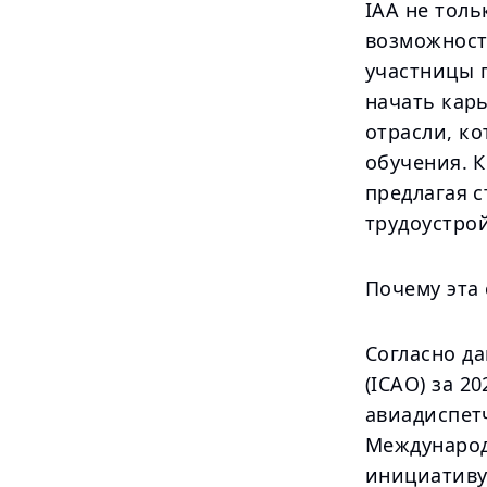
IAA не толь
возможност
участницы 
начать кар
отрасли, к
обучения. К
предлагая 
трудоустро
Почему эта
Согласно д
(ICAO) за 2
авиадиспет
Международ
инициативу