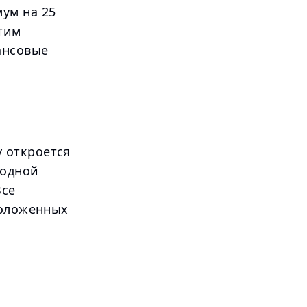
ум на 25
этим
ансовые
 откроется
годной
Все
положенных