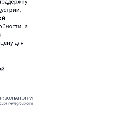
 поддержку
устрии,
ой
обности, а
я
цену для
ой
Р: ЗОЛТАН ЭГРИ
@dubainewsgroup.com