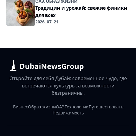
ОАЭ, ОБРАЗ ЖИЗНИ
Традиции и урожай: свежие финики
для всех
2026. 07. 21
DubaiNewsGroup
Откройте для себя Дубай: современное чудо, где
встречаются культуры, а возможности
безграничны.
Бизнес
Образ жизни
ОАЭ
Технологии
Путешествовать
Недвижимость