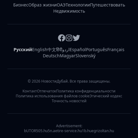
Бизнес
Образ жизни
ОАЭ
Технологии
Путешествовать
Недвижимость
Русский
English
中文
हिंदी
اردو
Español
Português
Français
Deutsch
Magyar
Slovenský
©
2026
НовостиДубай. Все права защищены.
Контакт
Отпечаток
Политика конфиденциальности
Политика использования файлов cookie
Этический кодекс
Точность новостей
Advertisement:
bUTOR5
05.hu
5n.ae
tire-service.hu
1b.hu
egrizoltan.hu