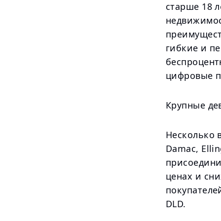
старше 18 
недвижимос
преимуществ
гибкие и п
беспроцент
цифровые п
Крупные де
Несколько 
Damac, Ellin
присоедини
ценах и сн
покупателе
DLD.