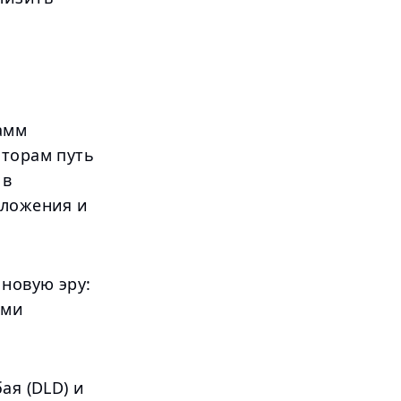
амм
аторам путь
 в
дложения и
новую эру:
ыми
ая (DLD) и