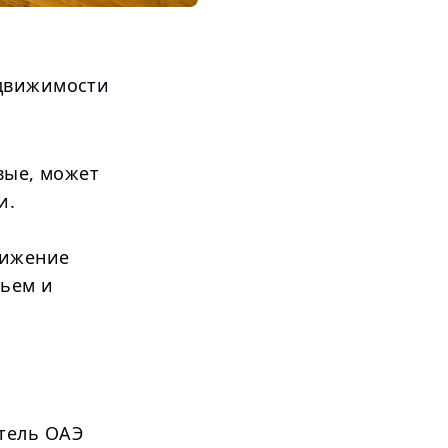
едвижимости
вые, может
и.
нижение
льем и
тель ОАЭ