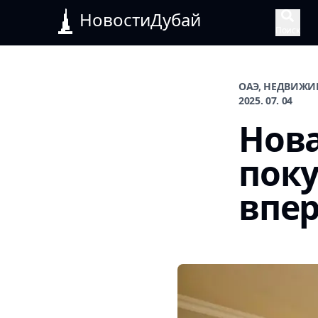
НовостиДубай
Поиск
ОАЭ, НЕДВИЖИ
2025. 07. 04
Нова
пок
впе