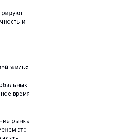
трируют
ачность и
лей жилья,
лобальных
тное время
ание рынка
менем это
низить