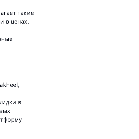
агает такие
и в ценах,
нные
akheel,
кидки в
овых
атформу