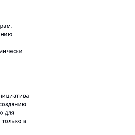
ё
рам,
ению
омически
Инициатива
 созданию
о для
 только в