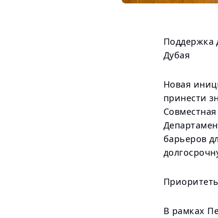
Поддержка 
Дубая
Новая иници
принести з
Совместная
Департамен
барьеров д
долгосрочн
Приоритеты
В рамках П