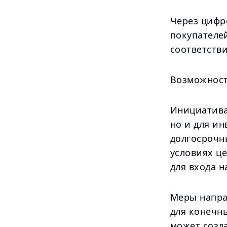
Через цифр
покупателей
соответств
Возможност
Инициатива
но и для ин
долгосрочн
условиях ц
для входа н
Меры напра
для конечн
может созд