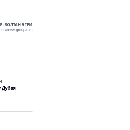
Р: ЗОЛТАН ЭГРИ
@dubainewsgroup.com
И
у Дубая