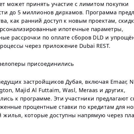
лет может принять участие с лимитом покупки
ти до 5 миллионов дирхамов. Программа предл
а, как ранний доступ к новым проектам, скидк
ерсонализированные ипотечные параметры,
ные рассрочки по оплате сборов DLD и упрощё
роцессы через приложение Dubai REST.
велоперы присоединились
ведущих застройщиков Дубая, включая Emaar, N
gton, Majid Al Futtaim, Wasl, Meraas и других,
лись к программе. Эти участники предлагают с
иженные процентные ставки по кредитам для н
й жилья, которые доступны напрямую через пл