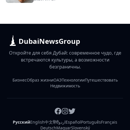
DubaiNewsGroup
Откройте для себя Дубай: современное чудо, где
встречаются культуры, а возможности
безграничны.
Бизнес
Образ жизни
ОАЭ
Технологии
Путешествовать
Недвижимость
Русский
English
中文
हिंदी
اردو
Español
Português
Français
Deutsch
Magyar
Slovenský