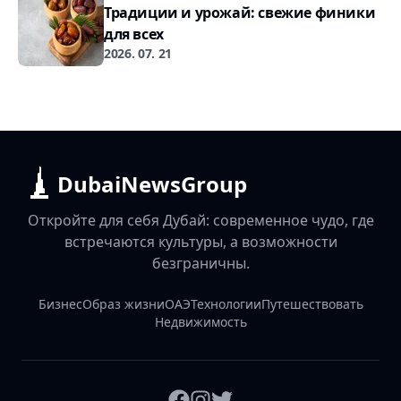
Традиции и урожай: свежие финики
для всех
2026. 07. 21
DubaiNewsGroup
Откройте для себя Дубай: современное чудо, где
встречаются культуры, а возможности
безграничны.
Бизнес
Образ жизни
ОАЭ
Технологии
Путешествовать
Недвижимость