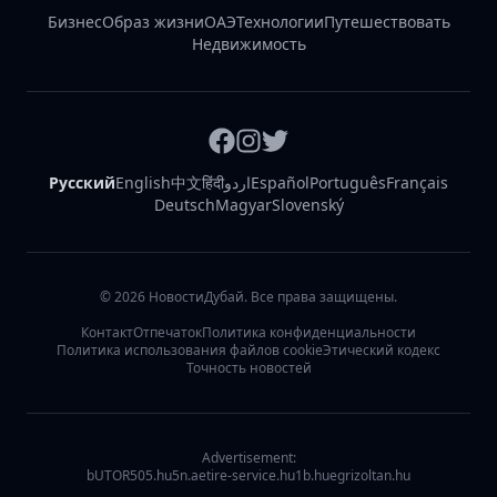
Бизнес
Образ жизни
ОАЭ
Технологии
Путешествовать
Недвижимость
Русский
English
中文
हिंदी
اردو
Español
Português
Français
Deutsch
Magyar
Slovenský
©
2026
НовостиДубай. Все права защищены.
Контакт
Отпечаток
Политика конфиденциальности
Политика использования файлов cookie
Этический кодекс
Точность новостей
Advertisement:
bUTOR5
05.hu
5n.ae
tire-service.hu
1b.hu
egrizoltan.hu