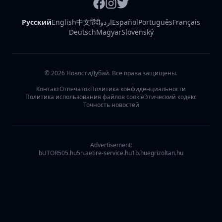
Русский
English
中文
हिंदी
اردو
Español
Português
Français
Deutsch
Magyar
Slovenský
©
2026
НовостиДубай. Все права защищены.
Контакт
Отпечаток
Политика конфиденциальности
Политика использования файлов cookie
Этический кодекс
Точность новостей
Advertisement:
bUTOR5
05.hu
5n.ae
tire-service.hu
1b.hu
egrizoltan.hu