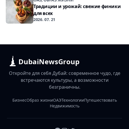
Традиции и урожай: свежие финики
для всех
2026. 07. 21
DubaiNewsGroup
Откройте для себя Дубай: современное чудо, где
встречаются культуры, а возможности
безграничны.
Бизнес
Образ жизни
ОАЭ
Технологии
Путешествовать
Недвижимость