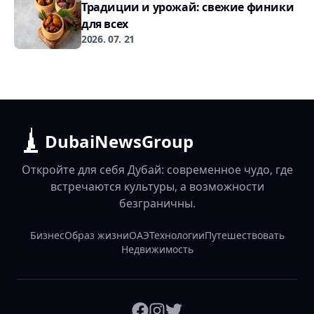
Традиции и урожай: свежие финики
для всех
2026. 07. 21
DubaiNewsGroup
Откройте для себя Дубай: современное чудо, где
встречаются культуры, а возможности
безграничны.
Бизнес
Образ жизни
ОАЭ
Технологии
Путешествовать
Недвижимость