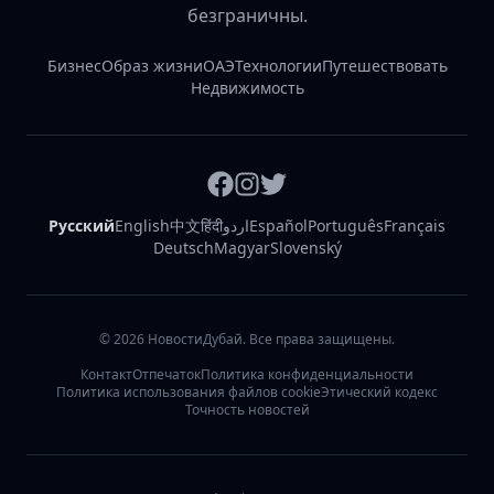
безграничны.
Бизнес
Образ жизни
ОАЭ
Технологии
Путешествовать
Недвижимость
Русский
English
中文
हिंदी
اردو
Español
Português
Français
Deutsch
Magyar
Slovenský
©
2026
НовостиДубай. Все права защищены.
Контакт
Отпечаток
Политика конфиденциальности
Политика использования файлов cookie
Этический кодекс
Точность новостей