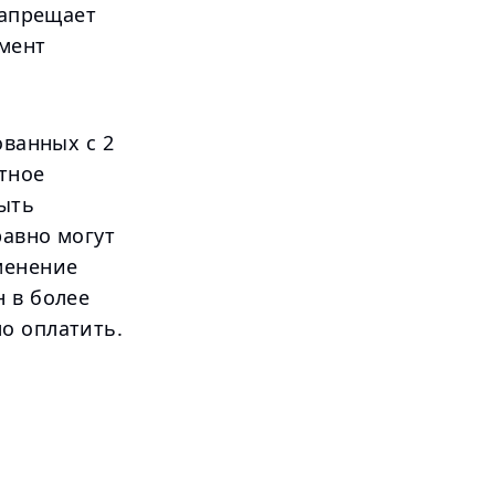
запрещает
гмент
ованных с 2
тное
быть
равно могут
менение
 в более
о оплатить.