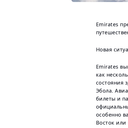
Emirates пр
путешестве
Новая ситу
Emirates вы
как несколь
состояния з
Эбола. Ави
билеты и па
официальны
особенно ва
Восток или