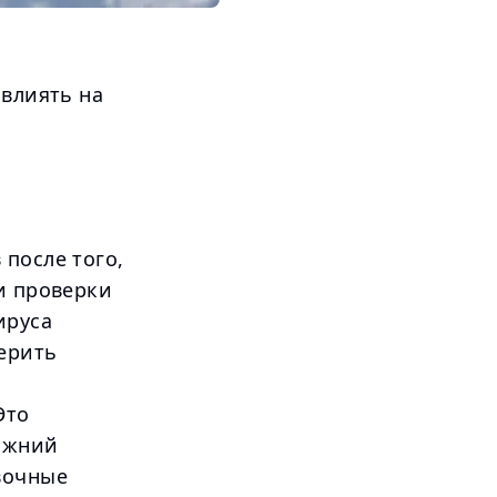
овлиять на
после того,
и проверки
ируса
ерить
Это
лижний
вочные