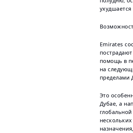
полудню, о
ухудшается
Возможност
Emirates со
пострадают 
помощь в п
на следующ
пределами 
Это особенн
Дубае, а на
глобальной
нескольких
назначения,