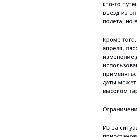
кто-то путе
въезд из о
полета, но 
Кроме того,
апреля, пас
изменение 
использован
применятьс
даты может 
высоком та
Ограничени
Из-за ситуа
приостанов