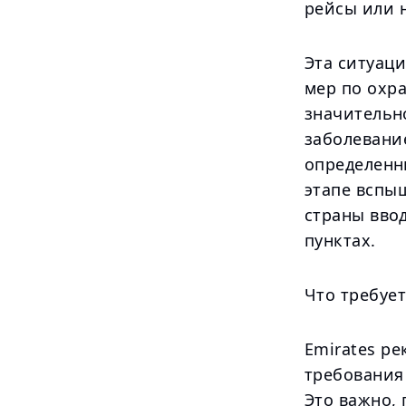
рейсы или н
Эта ситуаци
мер по охр
значительн
заболевани
определенн
этапе вспыш
страны вво
пунктах.
Что требует
Emirates р
требования
Это важно,