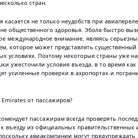
есколько стран.
я касается не только неудобств при авиапереле
ане общественного здоровья. Эбола быстро выз
ое международное внимание, являясь серьезн
ем, которое может представлять существенный
ых условиях. Поэтому некоторые страны уже н
ки ужесточили условия въезда, в то время как
дят усиленные проверки в аэропортах и погра
 Emirates от пассажиров?
екомендует пассажирам всегда проверять после
 к въезду из официальных правительственных 
 поскольку авиакомпании могут предупреждать