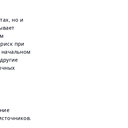
тах, но и
ывает
ым
 риск при
а начальном
 другие
ничных
дние
источников.