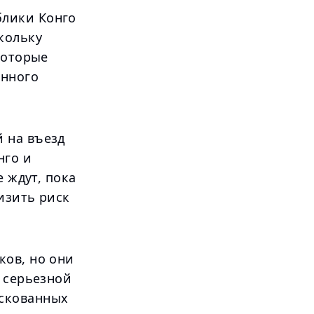
блики Конго
кольку
которые
енного
 на въезд
нго и
е ждут, пока
изить риск
ков, но они
е серьезной
искованных