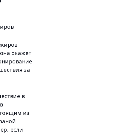
я
жиров
ажиров
 она окажет
ронирование
шествия за
шествие в
 в
стоящим из
траной
ер, если