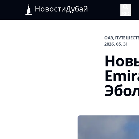
НовостиДубай
Поиск
ОАЭ, ПУТЕШЕСТ
2026. 05. 31
Нов
Emir
Эбо