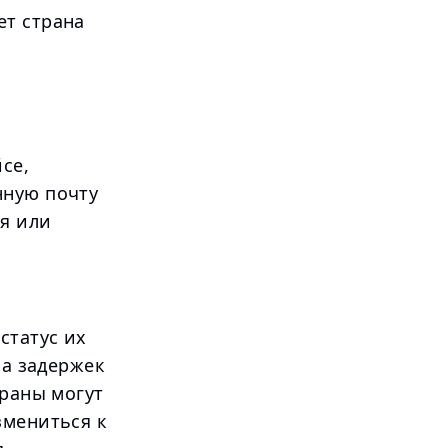
ет страна
х
се,
нную почту
я или
статус их
за задержек
траны могут
змениться к