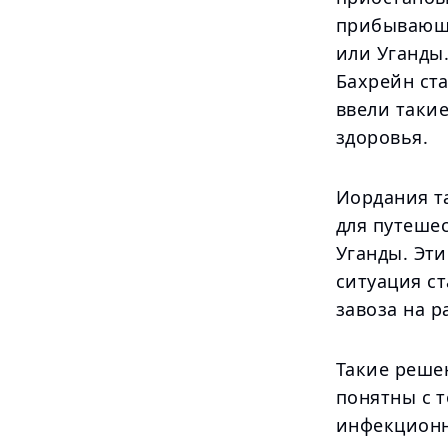
прибывающи
или Уганды
Бахрейн ста
ввели таки
здоровья.
Иордания т
для путеше
Уганды. Эти
ситуация с
завоза на р
Такие реше
понятны с 
инфекционн