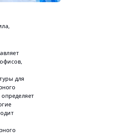
ила,
авляет
офисов,
туры для
рного
 определяет
огие
ходит
рного