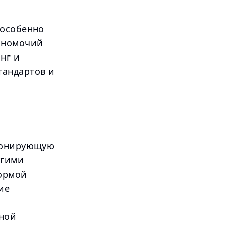
 особенно
лномочий
нг и
тандартов и
ционирующую
угими
формой
ие
ьной