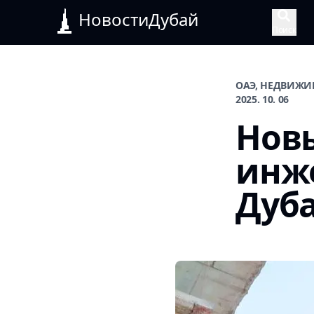
НовостиДубай
Поиск
ОАЭ, НЕДВИЖИ
2025. 10. 06
Новы
инж
Дуб