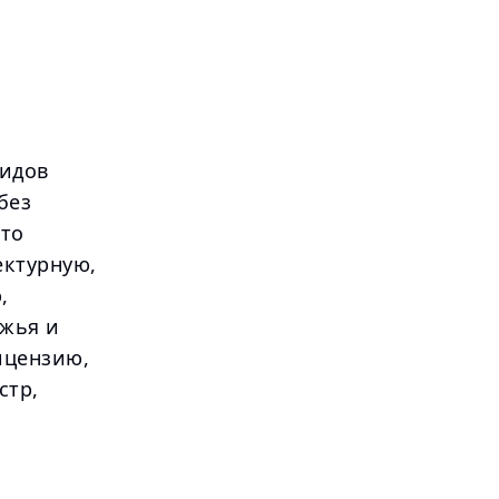
видов
без
Это
ектурную,
,
жья и
ицензию,
стр,