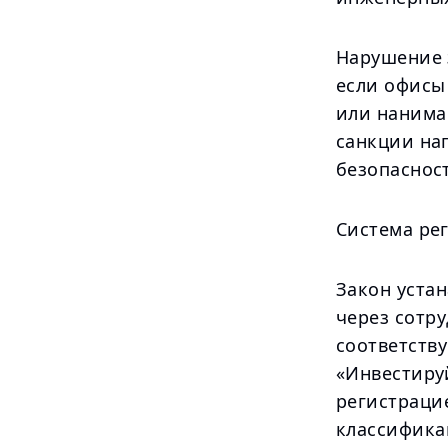
Нарушение 
если офисы
или нанима
санкции на
безопаснос
Система ре
Закон уста
через сотр
соответств
«Инвестиру
регистраци
классифика