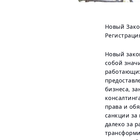
Новый Зако
Регистраци
Новый зако
собой знач
работающих 
предоставл
бизнеса, з
консалтинга
права и обя
санкции за
далеко за р
трансформи