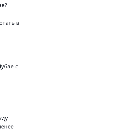
ае?
отать в
убае с
жду
менее