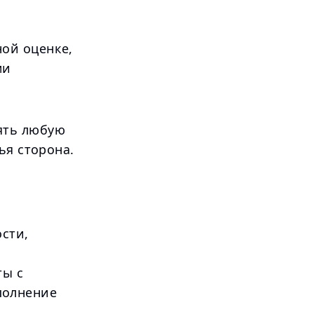
ой оценке,
ми
ять любую
ья сторона.
сти,
ты с
полнение