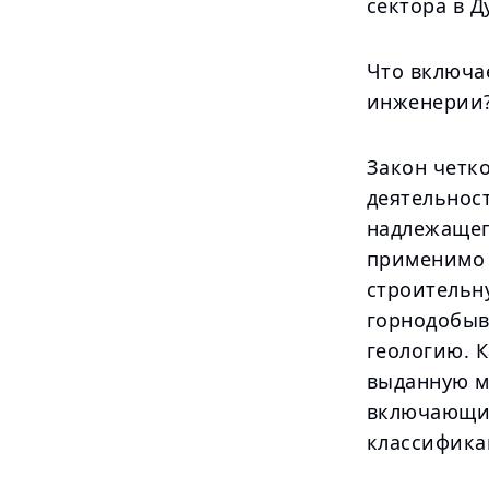
сектора в Д
Что включа
инженерии
Закон четк
деятельност
надлежащег
применимо 
строительн
горнодобыв
геологию. 
выданную м
включающий
классифика