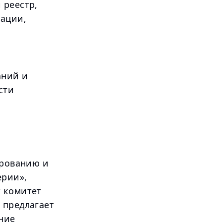
 реестр,
кации,
аний и
сти
ированию и
ерии»,
т комитет
 предлагает
ание