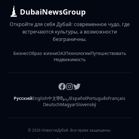
DubaiNewsGroup
Откройте для себя Дубай: современное чудо, где
встречаются культуры, а возможности
безграничны.
Бизнес
Образ жизни
ОАЭ
Технологии
Путешествовать
Недвижимость
Русский
English
中文
हिंदी
اردو
Español
Português
Français
Deutsch
Magyar
Slovenský
©
2026
НовостиДубай. Все права защищены.