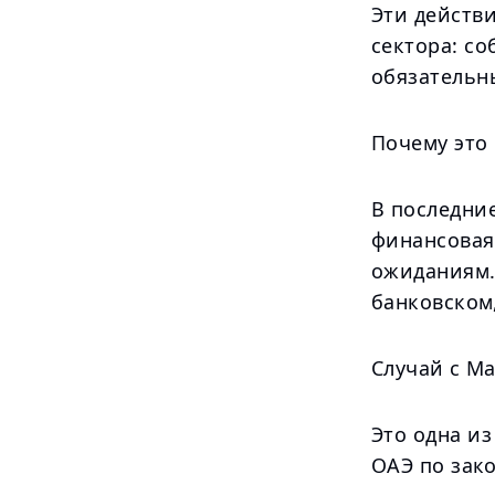
Эти действ
сектора: со
обязательн
Почему это
В последни
финансовая
ожиданиям.
банковском
Случай с Ma
Это одна и
ОАЭ по зак