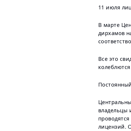
11 июля лиц
В марте Це
дирхамов на
соответство
Все это сви
колеблются
Постоянный
Центральный
владельцы 
проводятся
лицензий. 