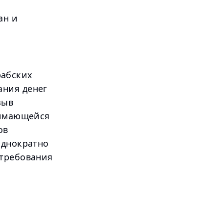
ан и
рабских
ания денег
зыв
нимающейся
ов
однократно
 требования