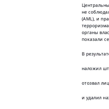
Центральный
не соблюда
(AML), и п
терроризма 
органы вла
показали с
В результа
наложил шт
отозвал ли
и удалил н