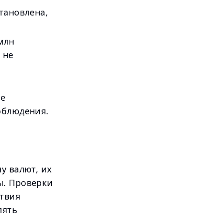
тановлена,
млн
 не
не
облюдения.
у валют, их
ы. Проверки
ствия
лять