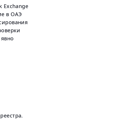
k Exchange
ие в ОАЭ
нсирования
роверки
 явно
реестра.