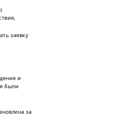
о
ствия,
ать заявку
дения и
ия были
тановлена за