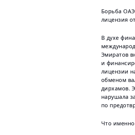
Борьба ОАЭ
лицензия о
В духе фин
международ
Эмиратов в
и финансир
лицензии н
обменом ва
дирхамов. 
нарушала з
по предотв
Что именно