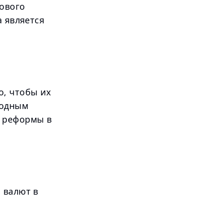
ового
а является
о, чтобы их
родным
е реформы в
 валют в