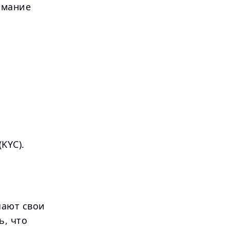
имание
KYC).
чают свои
ь, что