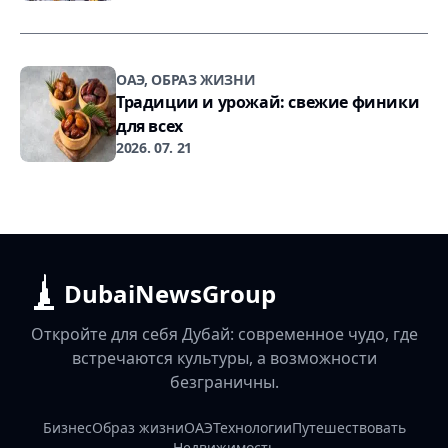
ОАЭ, ОБРАЗ ЖИЗНИ
Традиции и урожай: свежие финики
для всех
2026. 07. 21
DubaiNewsGroup
Откройте для себя Дубай: современное чудо, где
встречаются культуры, а возможности
безграничны.
Бизнес
Образ жизни
ОАЭ
Технологии
Путешествовать
Недвижимость