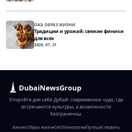
ОАЭ, ОБРАЗ ЖИЗНИ
Традиции и урожай: свежие финики
для всех
2026. 07. 21
DubaiNewsGroup
Откройте для себя Дубай: современное чудо, где
встречаются культуры, а возможности
безграничны.
Бизнес
Образ жизни
ОАЭ
Технологии
Путешествовать