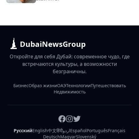
DubaiNewsGroup
Откройте для себя Дубай: современное чудо, где
встречаются культуры, а возможности
безграничны.
Бизнес
Образ жизни
ОАЭ
Технологии
Путешествовать
Недвижимость
Русский
English
中文
हिंदी
اردو
Español
Português
Français
Deutsch
Magyar
Slovenský