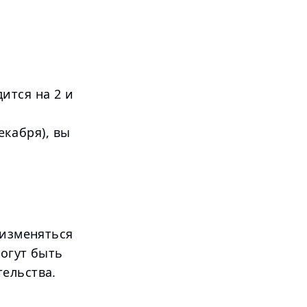
ится на 2 и
екабря), вы
 изменяться
могут быть
ельства.