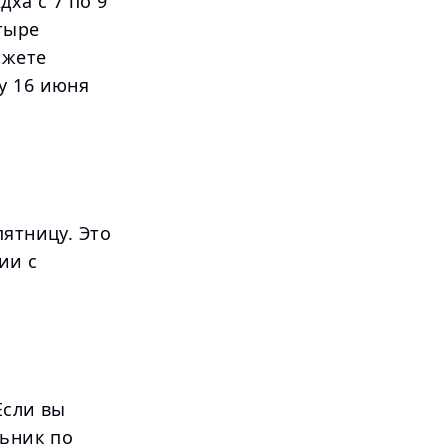
ха с 7 по 9
тыре
ожете
у 16 июня
пятницу. Это
ии с
Если вы
льник по