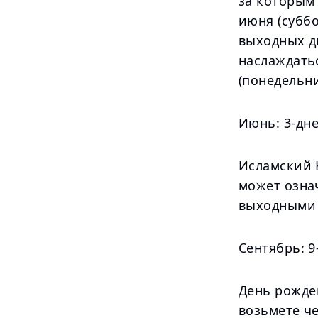
за которым 
июня (суббо
выходных дн
наслаждать
(понедельни
Июнь: 3-дн
Исламский Н
может озна
выходными 
Сентябрь: 
День рожден
возьмете че