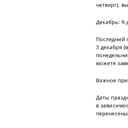
четверг), в
Декабрь: 9
Последний 
3 декабря (
понедельник
можете зав
Важное пр
Даты праздн
в зависимо
перенесены