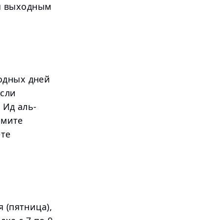
я выходным
одных дней
Если
 Ид аль-
рмите
ете
 (пятница),