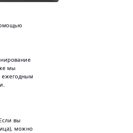
 помощью
ланирование
иже мы
с ежегодным
и.
Если вы
ница), можно