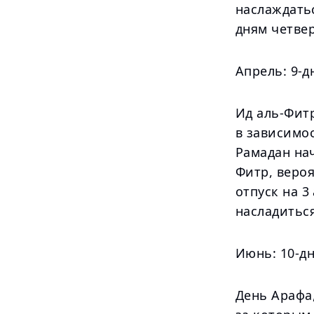
наслаждать
дням четвер
Апрель: 9-д
Ид аль-Фит
в зависимос
Рамадан нач
Фитр, вероя
отпуск на 3
насладитьс
Июнь: 10-д
День Арафа,