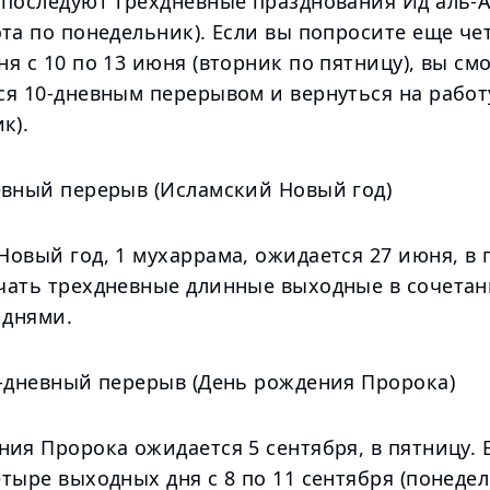
последуют трехдневные празднования Ид аль-Ад
та по понедельник). Если вы попросите еще че
я с 10 по 13 июня (вторник по пятницу), вы см
ся 10-дневным перерывом и вернуться на работ
к).
евный перерыв (Исламский Новый год)
овый год, 1 мухаррама, ожидается 27 июня, в 
чать трехдневные длинные выходные в сочетан
днями.
9-дневный перерыв (День рождения Пророка)
ия Пророка ожидается 5 сентября, в пятницу. 
тыре выходных дня с 8 по 11 сентября (понеде