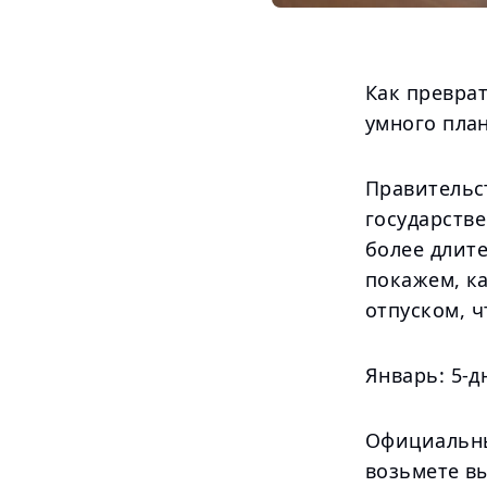
Как превра
умного пла
Правительс
государств
более длит
покажем, к
отпуском, 
Январь: 5-д
Официальны
возьмете вы