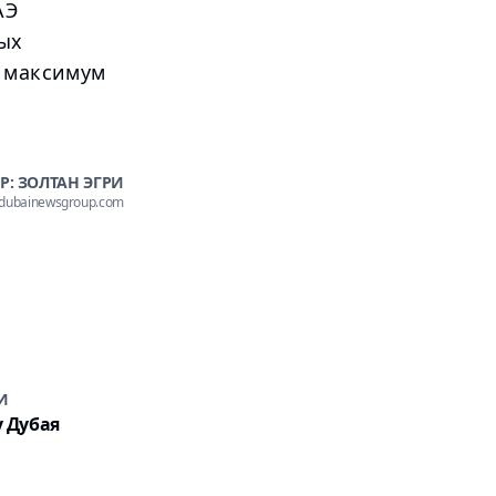
АЭ
ых
е максимум
Р: ЗОЛТАН ЭГРИ
@dubainewsgroup.com
И
у Дубая