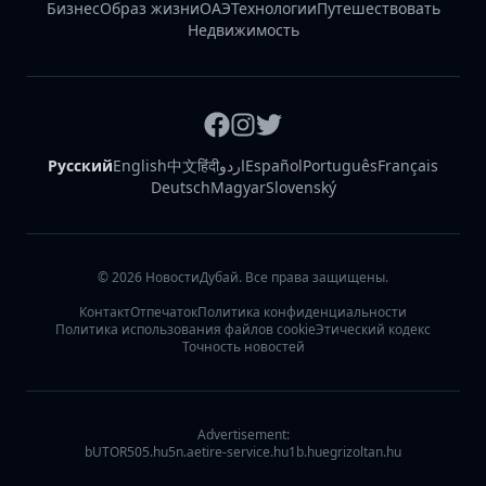
Бизнес
Образ жизни
ОАЭ
Технологии
Путешествовать
Недвижимость
Русский
English
中文
हिंदी
اردو
Español
Português
Français
Deutsch
Magyar
Slovenský
©
2026
НовостиДубай. Все права защищены.
Контакт
Отпечаток
Политика конфиденциальности
Политика использования файлов cookie
Этический кодекс
Точность новостей
Advertisement:
bUTOR5
05.hu
5n.ae
tire-service.hu
1b.hu
egrizoltan.hu