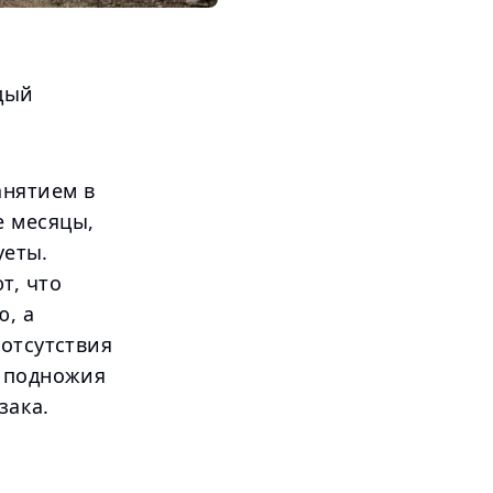
дый
анятием в
е месяцы,
уеты.
т, что
ю, а
 отсутствия
у подножия
зака.