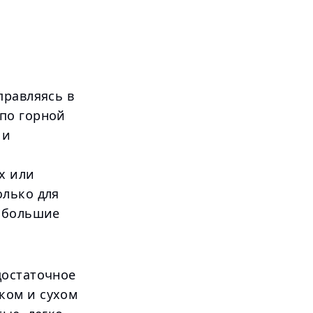
правляясь в
по горной
 и
х или
олько для
а большие
достаточное
ком и сухом