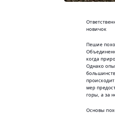
Ответствен
новичок
Пешие похо
Объединенн
когда приро
Однако опы
большинств
происходит
мер предос
горы, а за 
Основы пох