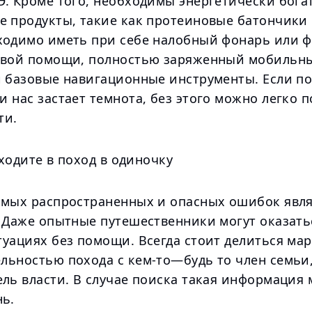
. Кроме того, необходимы энергетически богат
е продукты, такие как протеиновые батончики 
ходимо иметь при себе налобный фонарь или ф
рвой помощи, полностью заряженный мобильны
и базовые навигационные инструменты. Если п
 нас застает темнота, без этого можно легко п
ти.
ходите в поход в одиночку
амых распространенных и опасных ошибок явля
. Даже опытные путешественники могут оказать
туациях без помощи. Всегда стоит делиться ма
льностью похода с кем-то—будь то член семьи,
ель власти. В случае поиска такая информация
нь.