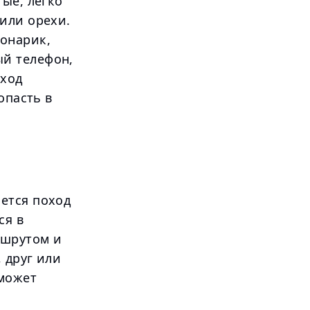
ые, легко
или орехи.
онарик,
й телефон,
оход
опасть в
ется поход
ся в
ршрутом и
 друг или
 может