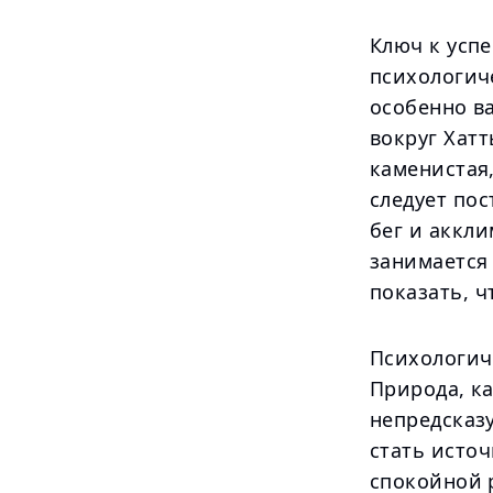
Ключ к усп
психологиче
особенно ва
вокруг Хатт
каменистая
следует по
бег и аккли
занимается 
показать, ч
Психологич
Природа, к
непредсказ
стать исто
спокойной 