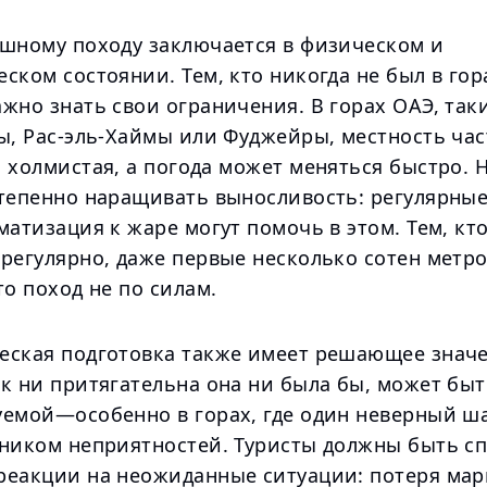
ешному походу заключается в физическом и
ском состоянии. Тем, кто никогда не был в гор
жно знать свои ограничения. В горах ОАЭ, так
ы, Рас-эль-Хаймы или Фуджейры, местность час
, холмистая, а погода может меняться быстро.
степенно наращивать выносливость: регулярные
матизация к жаре могут помочь в этом. Тем, кто
регулярно, даже первые несколько сотен метро
то поход не по силам.
еская подготовка также имеет решающее значе
ак ни притягательна она ни была бы, может бы
уемой—особенно в горах, где один неверный ш
чником неприятностей. Туристы должны быть с
реакции на неожиданные ситуации: потеря мар