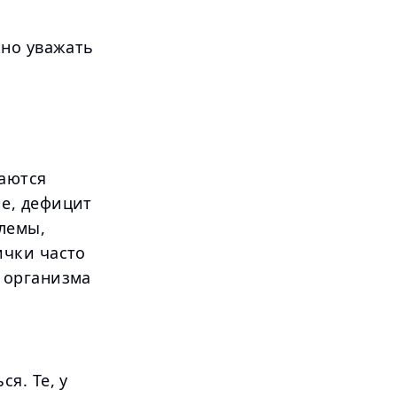
жно уважать
ваются
е, дефицит
блемы,
ички часто
 организма
я. Те, у