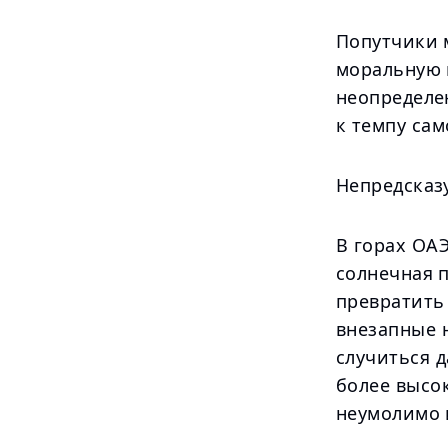
Попутчики м
моральную 
неопределе
к темпу сам
Непредсказ
В горах ОА
солнечная 
превратить
внезапные 
случиться д
более высо
неумолимо 