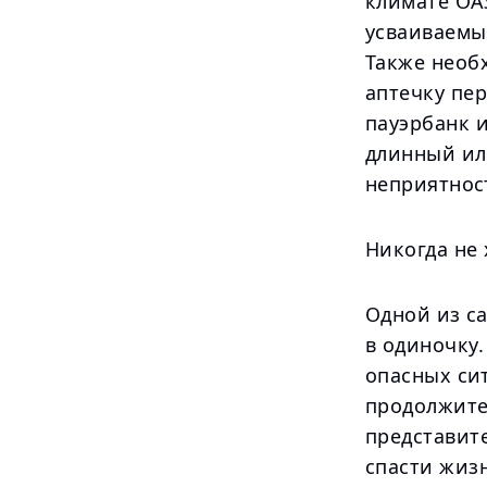
климате ОАЭ
усваиваемы
Также необ
аптечку пе
пауэрбанк 
длинный или
неприятнос
Никогда не 
Одной из с
в одиночку
опасных си
продолжите
представит
спасти жиз