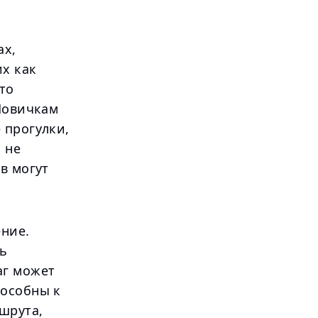
ах,
их как
то
 Новичкам
 прогулки,
 не
в могут
ние.
ть
аг может
пособны к
шрута,