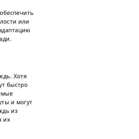
 обеспечить
алости или
 адаптацию
ади.
ждь. Хотя
ут быстро
емые
уты и могут
ждь из
я их