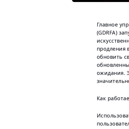
Главное уп
(GDRFA) за
искусствен
продления 
обновить св
обновленны
ожидания. Э
значительн
Как работа
Использова
пользовател