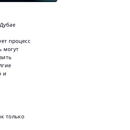
 Дубае
ует процесс
ь могут
зить
лгие
о и
ак только