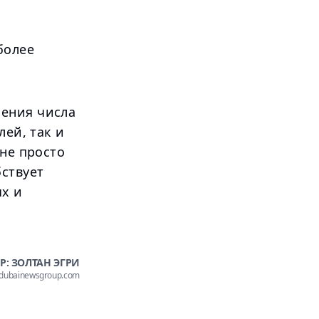
более
чения числа
лей, так и
 не просто
бствует
ых и
Р: ЗОЛТАН ЭГРИ
@dubainewsgroup.com