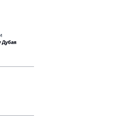
И
у Дубая