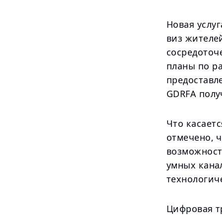
Новая услуг
виз жителе
сосредоточ
планы по ра
предоставле
GDRFA полу
Что касает
отмечено, ч
возможност
умных канал
технологич
Цифровая т