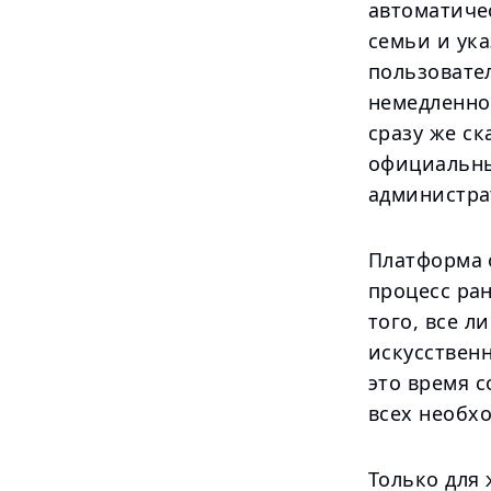
автоматиче
семьи и ука
пользовате
немедленно
сразу же с
официальны
администра
Платформа 
процесс ран
того, все л
искусственн
это время с
всех необх
Только для