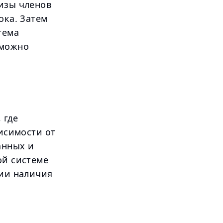
визы членов
ока. Затем
тема
 можно
 где
висимости от
анных и
ой системе
вии наличия