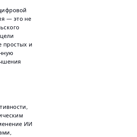
 цифровой
я — это не
льского
 цели
е простых и
янную
учшения
тивности,
гическим
менение ИИ
ами,