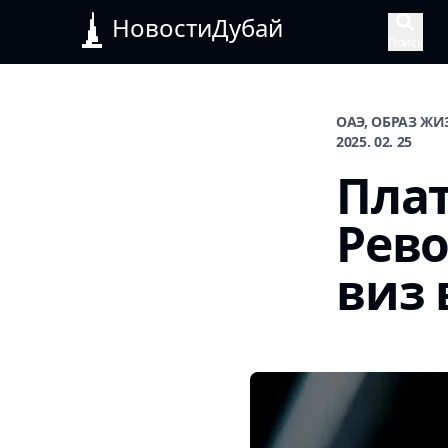
НовостиДубай
Поиск
ОАЭ, ОБРАЗ Ж
2025. 02. 25
Плат
Рев
виз 