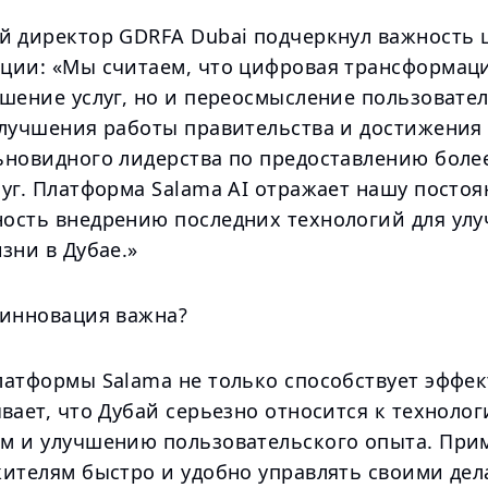
й директор GDRFA Dubai подчеркнул важность
ции: «Мы считаем, что цифровая трансформаци
чшение услуг, но и переосмысление пользовате
улучшения работы правительства и достижения
ьновидного лидерства по предоставлению боле
луг. Платформа Salama AI отражает нашу посто
ость внедрению последних технологий для ул
зни в Дубае.»
 инновация важна?
латформы Salama не только способствует эффек
вает, что Дубай серьезно относится к техноло
м и улучшению пользовательского опыта. При
жителям быстро и удобно управлять своими дел