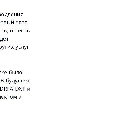
родления
ервый этап
ов, но есть
дет
ругих услуг
кже было
. В будущем
DRFA DXP и
лектом и