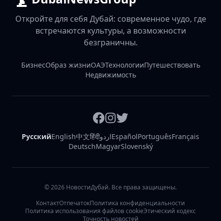
Откройте для себя Дубай: современное чудо, где
встречаются культуры, а возможности
безграничны.
Бизнес
Образ жизни
ОАЭ
Технологии
Путешествовать
Недвижимость
Русский
English
中文
हिंदी
اردو
Español
Português
Français
Deutsch
Magyar
Slovenský
©
2026
НовостиДубай. Все права защищены.
Контакт
Отпечаток
Политика конфиденциальности
Политика использования файлов cookie
Этический кодекс
Точность новостей