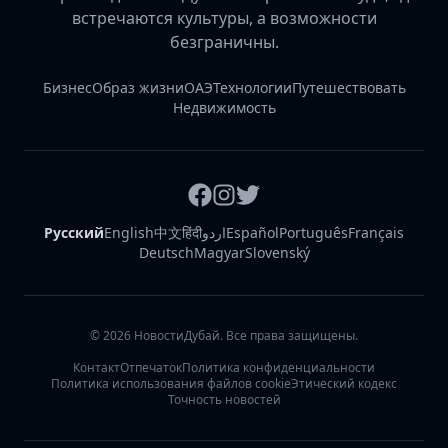
встречаются культуры, а возможности
безграничны.
Бизнес
Образ жизни
ОАЭ
Технологии
Путешествовать
Недвижимость
Русский
English
中文
हिंदी
اردو
Español
Português
Français
Deutsch
Magyar
Slovenský
©
2026
НовостиДубай. Все права защищены.
Контакт
Отпечаток
Политика конфиденциальности
Политика использования файлов cookie
Этический кодекс
Точность новостей