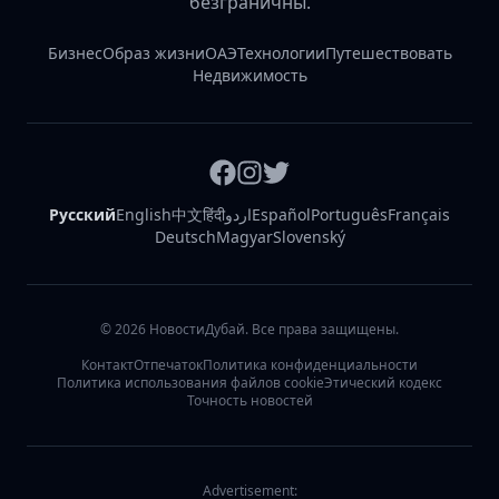
безграничны.
Бизнес
Образ жизни
ОАЭ
Технологии
Путешествовать
Недвижимость
Русский
English
中文
हिंदी
اردو
Español
Português
Français
Deutsch
Magyar
Slovenský
©
2026
НовостиДубай. Все права защищены.
Контакт
Отпечаток
Политика конфиденциальности
Политика использования файлов cookie
Этический кодекс
Точность новостей
Advertisement: