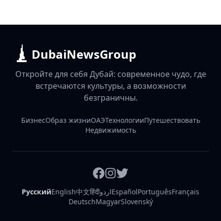
DubaiNewsGroup
Откройте для себя Дубай: современное чудо, где
встречаются культуры, а возможности
безграничны.
Бизнес
Образ жизни
ОАЭ
Технологии
Путешествовать
Недвижимость
Русский
English
中文
हिंदी
اردو
Español
Português
Français
Deutsch
Magyar
Slovenský