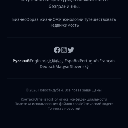
безграничны.
Бизнес
Образ жизни
ОАЭ
Технологии
Путешествовать
Недвижимость
Русский
English
中文
हिंदी
اردو
Español
Português
Français
Deutsch
Magyar
Slovenský
©
2026
НовостиДубай. Все права защищены.
Контакт
Отпечаток
Политика конфиденциальности
Политика использования файлов cookie
Этический кодекс
Точность новостей