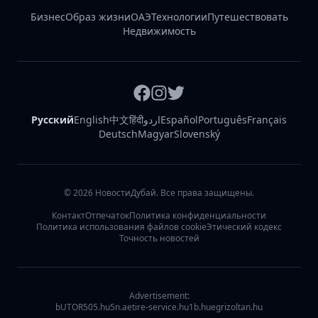
Бизнес
Образ жизни
ОАЭ
Технологии
Путешествовать
Недвижимость
Русский
English
中文
हिंदी
اردو
Español
Português
Français
Deutsch
Magyar
Slovenský
©
2026
НовостиДубай. Все права защищены.
Контакт
Отпечаток
Политика конфиденциальности
Политика использования файлов cookie
Этический кодекс
Точность новостей
Advertisement:
bUTOR5
05.hu
5n.ae
tire-service.hu
1b.hu
egrizoltan.hu