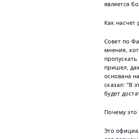
является б
Как насчет
Совет по Ф
мнения, ко
пропускать 
пришел, даж
основана на
сказал: "В 
будет дост
Почему это
Это официа