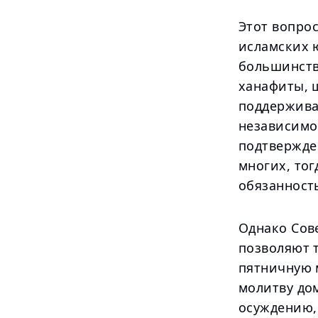
Этот вопро
исламских 
большинств
ханафиты, 
поддержива
независимо
подтвержде
многих, то
обязанность
Однако Сов
позволяют т
пятничную 
молитву дом
осуждению, 