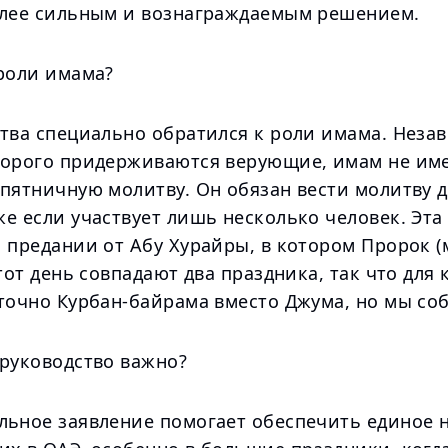
олее сильным и вознаграждаемым решением.
 роли имама?
атва специально обратился к роли имама. Неза
торого придерживаются верующие, имам не име
пятничную молитву. Он обязан вести молитву дл
е если участвует лишь несколько человек. Эта
 предании от Абу Хурайры, в котором Пророк (
этот день совпадают два праздника, так что для 
аточно Курбан-байрама вместо Джума, но мы со
 руководство важно?
льное заявление помогает обеспечить единое 