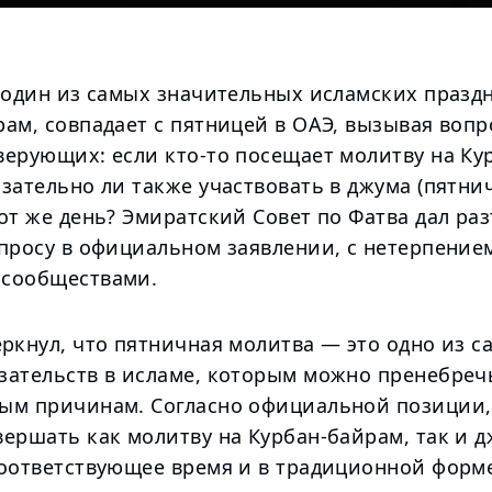
у один из самых значительных исламских празд
ам, совпадает с пятницей в ОАЭ, вызывая вопр
верующих: если кто-то посещает молитву на Ку
зательно ли также участвовать в джума (пятни
от же день? Эмиратский Совет по Фатва дал ра
опросу в официальном заявлении, с нетерпение
сообществами.
ркнул, что пятничная молитва — это одно из с
зательств в исламе, которым можно пренебреч
ым причинам. Согласно официальной позиции
вершать как молитву на Курбан-байрам, так и 
оответствующее время и в традиционной форме 