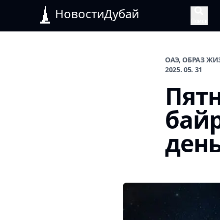
НовостиДубай
Поиск
ОАЭ, ОБРАЗ Ж
2025. 05. 31
Пятн
байр
ден