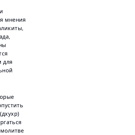
ди
ся мнения
аликиты,
ада,
ны
тся
 для
льной
торые
опустить
(дхухр)
ергаться
 молитве