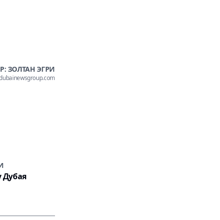
Р: ЗОЛТАН ЭГРИ
@dubainewsgroup.com
И
у Дубая