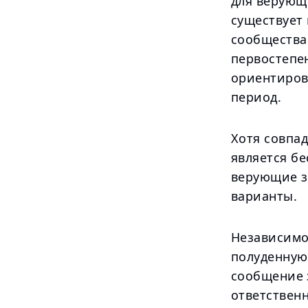
для верующ
существует
сообщества
первостепе
ориентиров
период.
Хотя совпа
является бе
верующие з
варианты.
Независимо
полуденную
сообщение з
ответственн