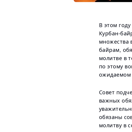
В этом год
Курбан-байр
множества 
байрам, обя
молитве в т
по этому в
ожидаемом 
Совет подче
важных обя
уважительн
обязаны со
молитву в с