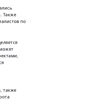
зались
. Также
иалистов по
деляется
 может
оектами,
ся
, также
рота