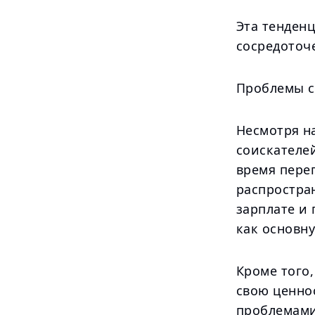
Эта тенденц
сосредоточ
Проблемы с
Несмотря н
соискателе
время перег
распростра
зарплате и
как основн
Кроме того
свою ценнос
проблемами