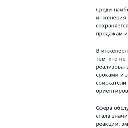
Среди наиб
инженерия 
сохраняетс
продажам и
В инженерн
тем, кто не
реализоват
сроками и 
соискатели
ориентиров
Сфера обсл
стала знач
реакции, э