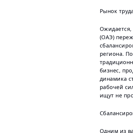
Рынок труда
Ожидается,
(ОАЭ) переж
сбалансиро
региона. П
традиционн
бизнес, пр
динамика с
рабочей сил
ищут не про
Сбалансиро
Одним из ва