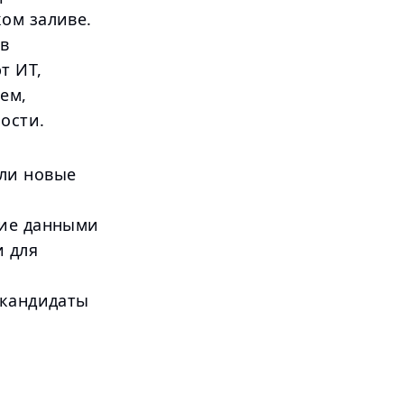
ом заливе.
в
т ИТ,
ем,
ости.
ли новые
ние данными
и для
 кандидаты