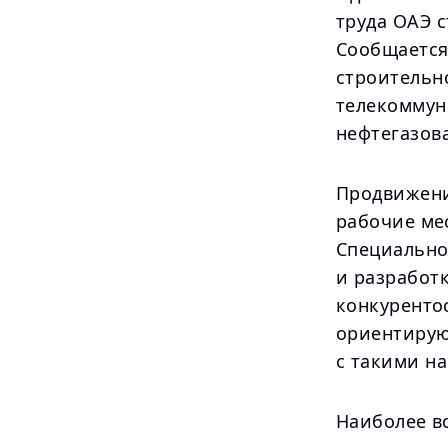
труда ОАЭ 
Сообщается
строительн
телекоммун
нефтегазов
Продвижени
рабочие ме
Специально
и разработ
конкуренто
ориентирую
с такими н
Наиболее в