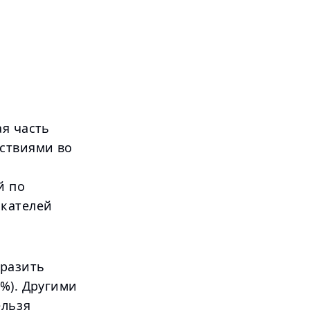
ая часть
тствиями во
й по
скателей
ыразить
%). Другими
ельзя