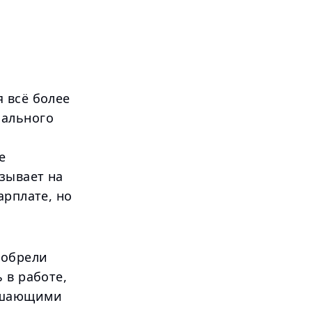
 всё более
нального
е
зывает на
арплате, но
иобрели
 в работе,
решающими