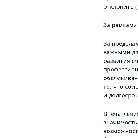
отклонить (
За рамками
За предела
важными дл
развития с
профессион
обслуживани
то, что сои
и долгосро
Впечатлени
значимость,
возможност