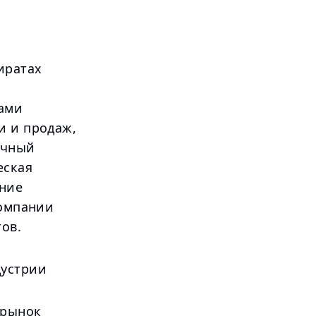
иратах
нами
и и продаж,
ичный
еская
ение
компании
ов.
дустрии
 рынок