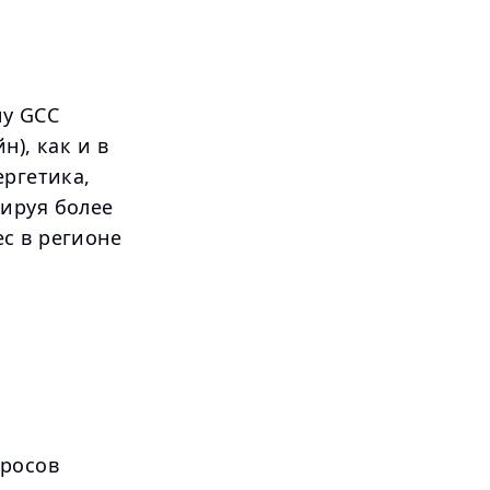
ну GCC
н), как и в
ергетика,
рируя более
с в регионе
просов